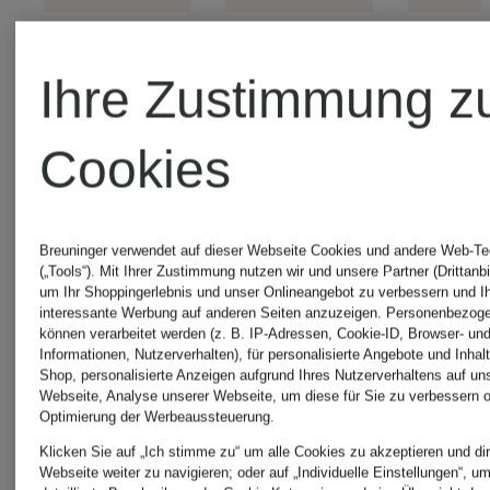
new
new
Ihre Zustimmung z
+Akt
balance
balance
Cookies
new
Sneaker
Sneaker
Breuninger verwendet auf dieser Webseite Cookies und andere Web-Te
530
530
(„Tools“). Mit Ihrer Zustimmung nutzen wir und unsere Partner (Drittanbi
um Ihr Shoppingerlebnis und unser Onlineangebot zu verbessern und I
sne
interessante Werbung auf anderen Seiten anzuzeigen. Personenbezog
können verarbeitet werden (z. B. IP-Adressen, Cookie-ID, Browser- und
120 €
120 €
Informationen, Nutzerverhalten), für personalisierte Angebote und Inhal
509
Shop, personalisierte Anzeigen aufgrund Ihres Nutzerverhaltens auf un
Webseite, Analyse unserer Webseite, um diese für Sie zu verbessern o
Optimierung der Werbeaussteuerung.
90
Klicken Sie auf „Ich stimme zu“ um alle Cookies zu akzeptieren und dir
Webseite weiter zu navigieren; oder auf „Individuelle Einstellungen“, u