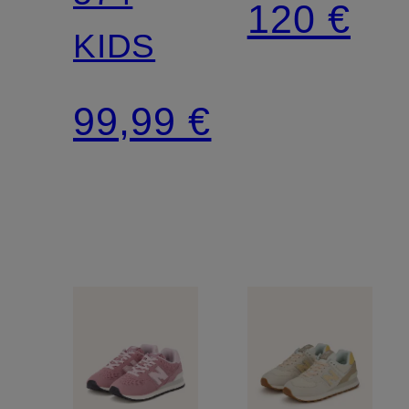
120 €
KIDS
99,99 €