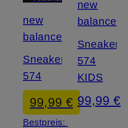
new
new
balance
balance
Sneaker
Sneaker
574
574
KIDS
99,99 €
99,99 €
Bestpreis: