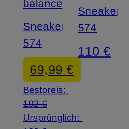
balance
Sneaker
Sneaker
574
574
110 €
69,99 €
Bestpreis:
102 €
Ursprünglich: