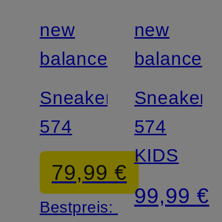
new
new
balance
balance
Sneaker
Sneaker
574
574
KIDS
79,99 €
99,99 €
Bestpreis: