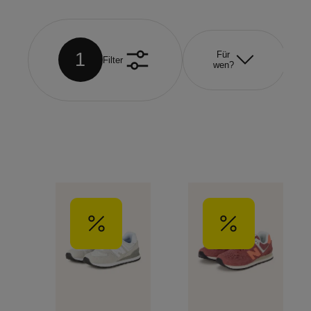
1
Für
Filter
wen?