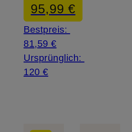
95,99 €
Bestpreis:
81,59 €
Ursprünglich:
120 €