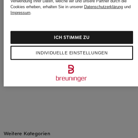
Verwendung Ihrer Daten, welche wir und unsere Partner durch die
Cookies erheben, erhalten Sie in unserer
Datenschutzerklärung
und
Impressum
.
adidas by Stella
ba&sh
+Aktionsrabatt
McCartney
Leggings GABOU
GYMSHARK
ICH STIMME ZU
Tights ADIDAS BY
105 €
Tights INTERVAL
STELLA MCCARTNEY
SEAMLESS
INDIVIDUELLE EINSTELLUNGEN
110 €
34,99 €
Bestpreis:
33,99 €
Ursprünglich:
58 €
Weitere Kategorien