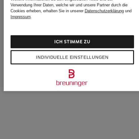
Verwendung Ihrer Daten, welche wir und unsere Partner durch die
Cookies erheben, erhalten Sie in unserer
Datenschutzerklärung
und
Impressum
.
ICH STIMME ZU
lululemon
lululemon
Nike
INDIVIDUELLE EINSTELLUNGEN
Yogamatte THE MAT
Laufarmband FAST
Yogamatte ULTIMA
5MM
AND FREE
110 €
98 €
31,99 €
Bestpreis:
38 €