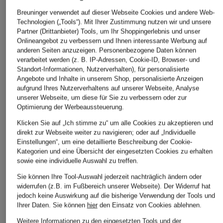
Breuninger verwendet auf dieser Webseite Cookies und andere Web-
Technologien („Tools“). Mit Ihrer Zustimmung nutzen wir und unsere
Partner (Drittanbieter) Tools, um Ihr Shoppingerlebnis und unser
Onlineangebot zu verbessern und Ihnen interessante Werbung auf
STROKESMAN'S
TOMMY HILFIGER
BALDESSARINI
anderen Seiten anzuzeigen. Personenbezogene Daten können
Chino
Chino HARLEM
Hose Regular Fit
verarbeitet werden (z. B. IP-Adressen, Cookie-ID, Browser- und
Relaxed Tapered Fit
Standort-Informationen, Nutzerverhalten), für personalisierte
79,99 €
129,99 €
Angebote und Inhalte in unserem Shop, personalisierte Anzeigen
69,99 €
aufgrund Ihres Nutzerverhaltens auf unserer Webseite, Analyse
unserer Webseite, um diese für Sie zu verbessern oder zur
Bestpreis:
59,49 €
Optimierung der Werbeaussteuerung.
Ursprünglich:
149,90 €
Klicken Sie auf „Ich stimme zu“ um alle Cookies zu akzeptieren und
direkt zur Webseite weiter zu navigieren; oder auf „Individuelle
Einstellungen“, um eine detaillierte Beschreibung der Cookie-
Kategorien und eine Übersicht der eingesetzten Cookies zu erhalten
sowie eine individuelle Auswahl zu treffen.
Sie können Ihre Tool-Auswahl jederzeit nachträglich ändern oder
widerrufen (z.B. im Fußbereich unserer Webseite). Der Widerruf hat
jedoch keine Auswirkung auf die bisherige Verwendung der Tools und
Ihrer Daten.
Sie können
hier
den Einsatz von Cookies ablehnen.
Weitere Kategorien
Weitere Informationen zu den eingesetzten Tools und der