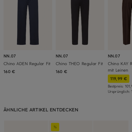
NN.07
NN.07
NN.07
Chino ADEN Regular Fit
Chino THEO Regular Fit
Chino KAY R
mit Leinen
160 €
160 €
119,99 €
Bestpreis:
101
Ursprünglich:
ÄHNLICHE ARTIKEL ENTDECKEN