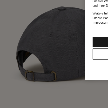
unserer We
und Ihrer 
Weitere In
unsere Par
Impressu