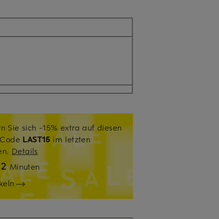
n Sie sich -15% extra auf diesen
. Code
LAST15
im letzten
sen.
Details
12
Minuten
keln