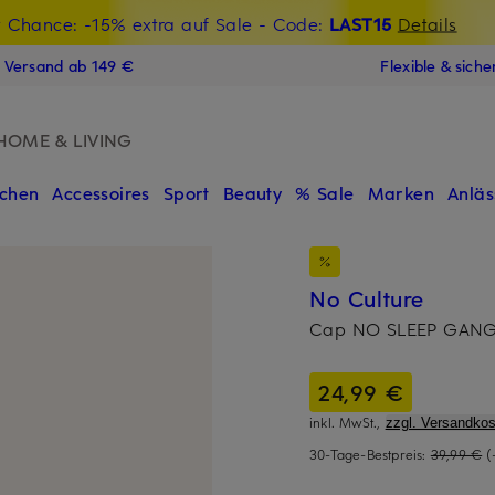
t Chance: -15% extra auf Sale
€-Willkommensgutschein mit Beyond sichern
- Code:
LAST15
Details
N
s Versand ab 149 €
Flexible & sich
HOME & LIVING
chen
Accessoires
Sport
Beauty
% Sale
Marken
Anläs
No Culture
Cap NO SLEEP GAN
24,99 €
inkl. MwSt.,
zzgl. Versandkos
30-Tage-Bestpreis:
39,99 €
(