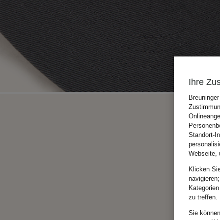
Ihre Zu
Breuninger
Zustimmung
Onlineange
Personenbe
Standort-I
personalis
Webseite, 
Klicken Si
navigieren;
Kategorien
zu treffen.
Sie können