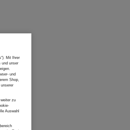
). Mit Ihrer
s und unser
eigen.
wser- und
nserem Shop,
 unserer
.
 weiter zu
ookie-
elle Auswahl
bereich