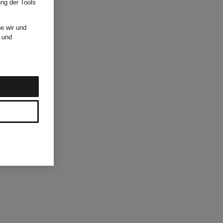
ung der Tools
e wir und
und