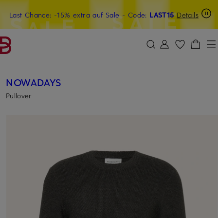
Last Chance: -15% extra auf Sale
20€-Willkommensgutschein mit Beyond sichern
- Code:
LAST15
Details
ZUM HAUPTINHALT ÜBERSPRINGEN
ZUM SUCHFELD ÜBERSPRINGE
NOWADAYS
Pullover