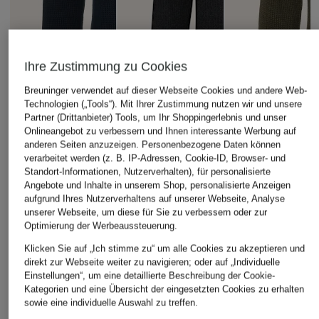
Ihre Zustimmung zu Cookies
Breuninger verwendet auf dieser Webseite Cookies und andere Web-
Technologien („Tools“). Mit Ihrer Zustimmung nutzen wir und unsere
Partner (Drittanbieter) Tools, um Ihr Shoppingerlebnis und unser
Onlineangebot zu verbessern und Ihnen interessante Werbung auf
anderen Seiten anzuzeigen. Personenbezogene Daten können
verarbeitet werden (z. B. IP-Adressen, Cookie-ID, Browser- und
Standort-Informationen, Nutzerverhalten), für personalisierte
Angebote und Inhalte in unserem Shop, personalisierte Anzeigen
aufgrund Ihres Nutzerverhaltens auf unserer Webseite, Analyse
NOWADAYS
NOWADAYS
+Aktionsrabatt
unserer Webseite, um diese für Sie zu verbessern oder zur
Pullover
Pullover
Optimierung der Werbeaussteuerung.
Marc O'Polo
89,95 €
89,95 €
Klicken Sie auf „Ich stimme zu“ um alle Cookies zu akzeptieren und
Pullover
direkt zur Webseite weiter zu navigieren; oder auf „Individuelle
Einstellungen“, um eine detaillierte Beschreibung der Cookie-
79,99 €
Kategorien und eine Übersicht der eingesetzten Cookies zu erhalten
Bestpreis:
67,99 €
sowie eine individuelle Auswahl zu treffen.
Ursprünglich:
169,95 €