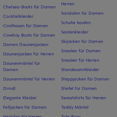
Herren
Chelsea-Boots für Damen
Sandalen für Damen
Cocktailkleider
Schuhe kaufen
Cordhosen für Damen
Seidenkleider
Cowboy Boots für Damen
Skijacken für Damen
Damen Daunenjacken
Sneaker für Damen
Daunenjacken für Herren
Sneaker für Herren
Daunenmäntel für
Damen
Standesamtkleider
Daunenmäntel für Herren
Steppjacken für Damen
Dirndl
Stiefel für Damen
Elegante Kleider
Sweatshirts für Herren
Felljacken für Damen
Teddy Mäntel
Hemden für Herren
Tote Bags