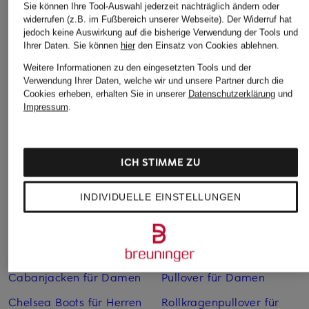
Sie können Ihre Tool-Auswahl jederzeit nachträglich ändern oder
widerrufen (z.B. im Fußbereich unserer Webseite). Der Widerruf hat
jedoch keine Auswirkung auf die bisherige Verwendung der Tools und
Ihrer Daten.
Sie können
hier
den Einsatz von Cookies ablehnen.
Weitere Informationen zu den eingesetzten Tools und der
Verwendung Ihrer Daten, welche wir und unsere Partner durch die
Cookies erheben, erhalten Sie in unserer
Datenschutzerklärung
und
Impressum
.
Weitere Kategorien
Abendkleider
Kleider
ICH STIMME ZU
Anzüge für Herren
Lange Ballkleider
INDIVIDUELLE EINSTELLUNGEN
Bikinis Damen
Lederjacken für Damen
Boots für Damen
Mäntel für Damen
Braune Stiefel für Damen
Parkas für Herren
Cabanjacken für Damen
Pullover für Damen
Chelsea Boots für Herren
Rollkragenpullover für