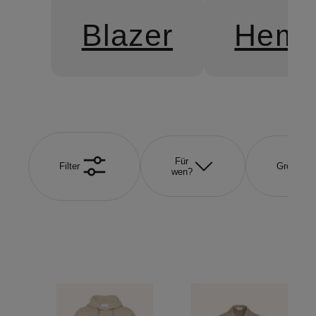
Blazer
Hemd
Für
Filter
Größe
wen?