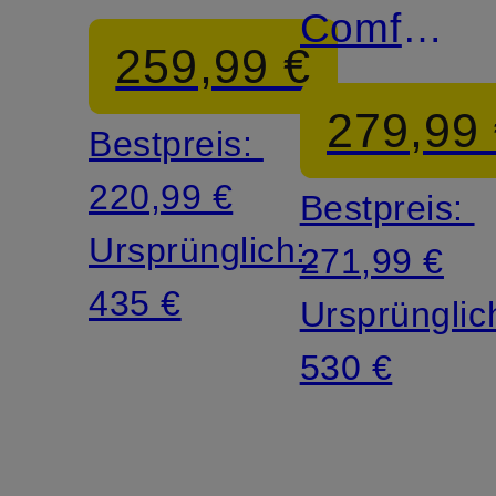
Comfort
259,99 €
Fit
279,99
Bestpreis:
220,99 €
Bestpreis:
Ursprünglich:
271,99 €
435 €
Ursprünglic
530 €