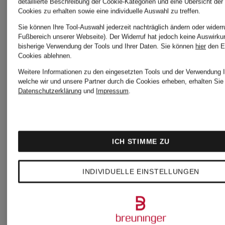
detaillierte Beschreibung der Cookie-Kategorien und eine Übersicht der
Cookies zu erhalten sowie eine individuelle Auswahl zu treffen.
Sie können Ihre Tool-Auswahl jederzeit nachträglich ändern oder widerr
Fußbereich unserer Webseite). Der Widerruf hat jedoch keine Auswirku
+Aktionsrabatt
+Aktionsraba
bisherige Verwendung der Tools und Ihrer Daten.
Sie können
hier
den E
Cookies ablehnen.
Weitere Informationen zu den eingesetzten Tools und der Verwendung I
Off-
Off-
welche wir und unsere Partner durch die Cookies erheben, erhalten Sie 
Datenschutzerklärung
und
Impressum
.
White
White
ICH STIMME ZU
Sweatshirt
Jeans
INDIVIDUELLE EINSTELLUNGEN
BOOKISH
169,99 €
KIDS