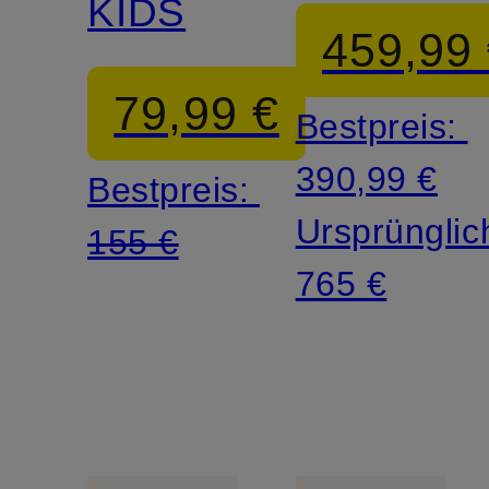
KIDS
abnehmba
459,99
Kapuze
79,99 €
Bestpreis:
390,99 €
Bestpreis:
Ursprünglic
155 €
765 €