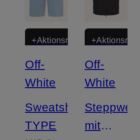
+Aktionsrabatt
+Aktionsraba
Off-
Off-
White
White
Sweatshorts
Steppwes
TYPE
mit