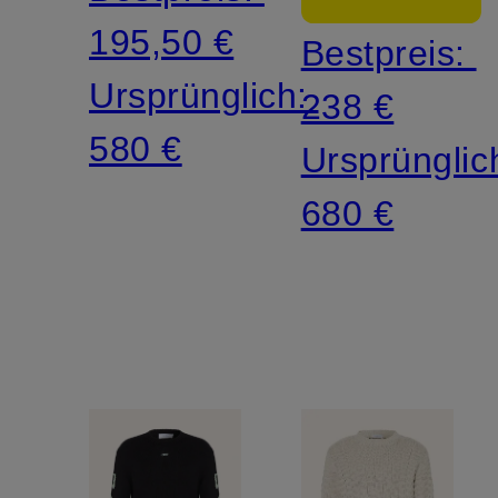
Fit
195,50 €
Bestpreis:
Ursprünglich:
238 €
580 €
Ursprünglic
680 €