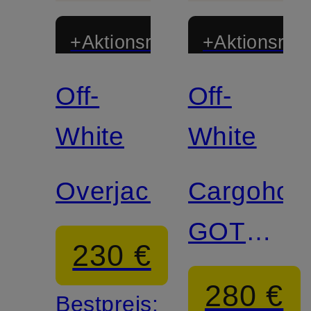
+Aktionsrabatt
+Aktionsraba
Off-
Off-
White
White
Overjacket
Cargohos
GOTHIC
230 €
Regular
280 €
Bestpreis: