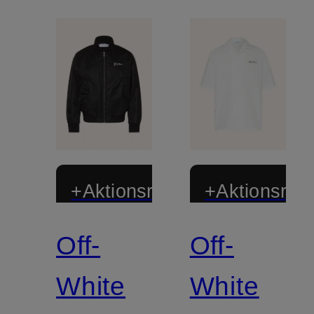
+Aktionsrabatt
+Aktionsraba
Off-
Off-
White
White