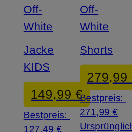
Off-
Off-
White
White
Jacke
Shorts
KIDS
279,99
149,99 €
Bestpreis:
271,99 €
Bestpreis:
Ursprünglic
127,49 €