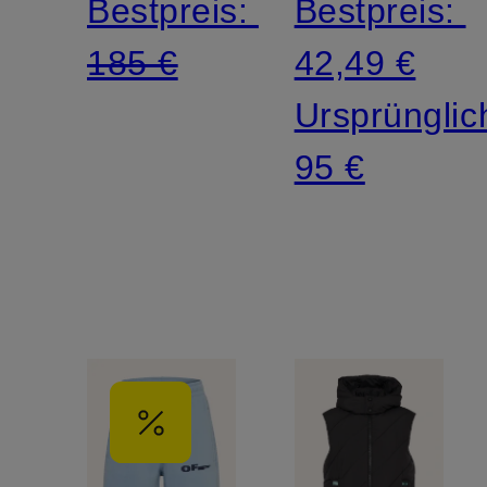
Bestpreis:
Bestpreis:
185 €
42,49 €
Ursprünglic
95 €