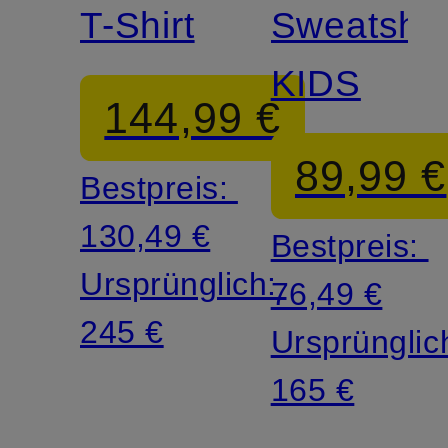
T-Shirt
Sweatshor
KIDS
144,99 €
89,99 €
Bestpreis:
130,49 €
Bestpreis:
Ursprünglich:
76,49 €
245 €
Ursprünglic
165 €