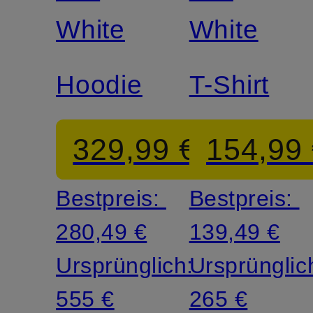
White
White
Hoodie
T-Shirt
329,99 €
154,99
Bestpreis:
Bestpreis:
280,49 €
139,49 €
Ursprünglich:
Ursprünglic
555 €
265 €