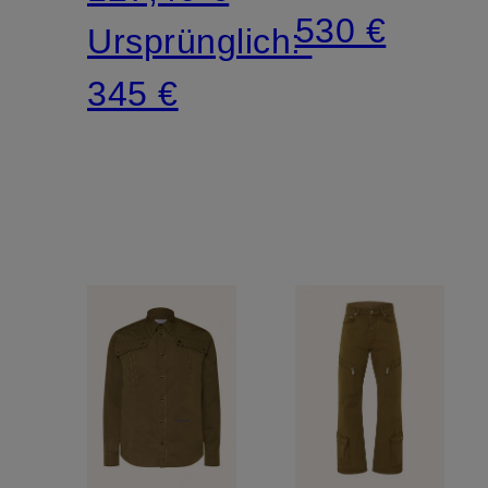
530 €
Ursprünglich:
345 €