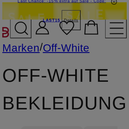
20€-Willkommensgutschein mit Beyond sichern
Last Chance: -15% extra auf Sale
- Code:
LAST15
Details
ZUM HAUPTINHALT ÜBE
/
Marken
Off-White
OFF-WHITE
BEKLEIDUNG