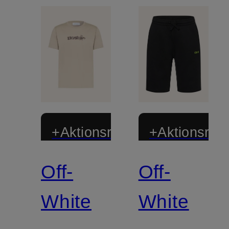
+Aktionsrabatt
+Aktionsraba
Off-
Off-
White
White