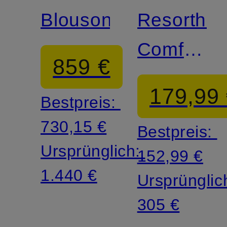
Blouson
Resorthe
Comfort
859 €
Fit
179,99
Bestpreis:
730,15 €
Bestpreis:
Ursprünglich:
152,99 €
1.440 €
Ursprünglic
305 €