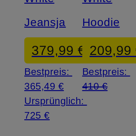
Jeansjacke
Hoodie
379,99 €
209,99
Bestpreis:
Bestpreis:
365,49 €
410 €
Ursprünglich:
725 €