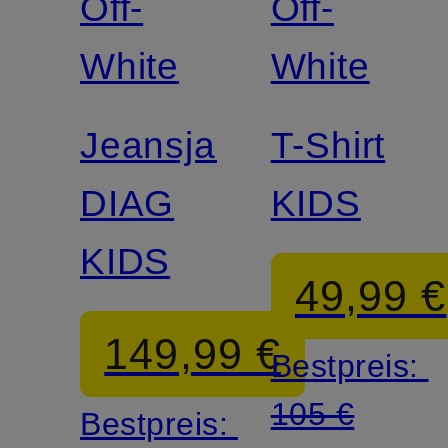
Off-
Off-
White
White
Jeansjacke
T-Shirt
DIAG
KIDS
KIDS
49,99 €
149,99 €
Bestpreis:
105 €
Bestpreis: