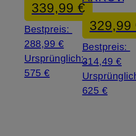
339,99 €
329,99
Bestpreis:
288,99 €
Bestpreis:
Ursprünglich:
314,49 €
575 €
Ursprünglic
625 €