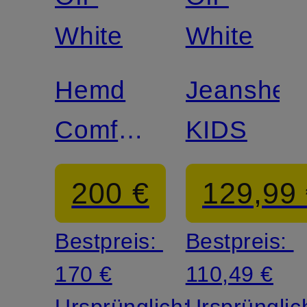
White
White
Hemd
Jeanshe
Comfort
KIDS
Fit
200 €
129,99
Bestpreis:
Bestpreis:
170 €
110,49 €
Ursprünglich:
Ursprünglic