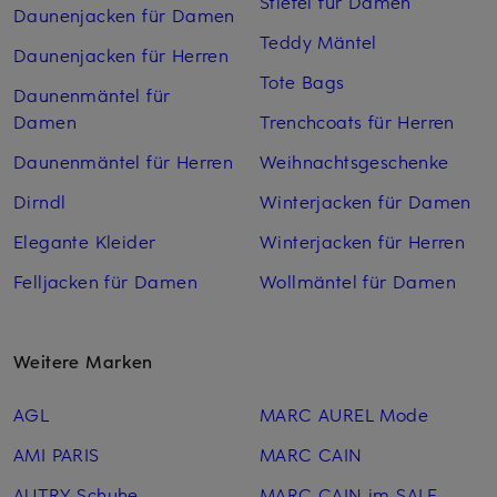
Stiefel für Damen
Daunenjacken für Damen
Teddy Mäntel
Daunenjacken für Herren
Tote Bags
Daunenmäntel für
Damen
Trenchcoats für Herren
Daunenmäntel für Herren
Weihnachtsgeschenke
Dirndl
Winterjacken für Damen
Elegante Kleider
Winterjacken für Herren
Felljacken für Damen
Wollmäntel für Damen
Weitere Marken
AGL
MARC AUREL Mode
AMI PARIS
MARC CAIN
AUTRY Schuhe
MARC CAIN im SALE