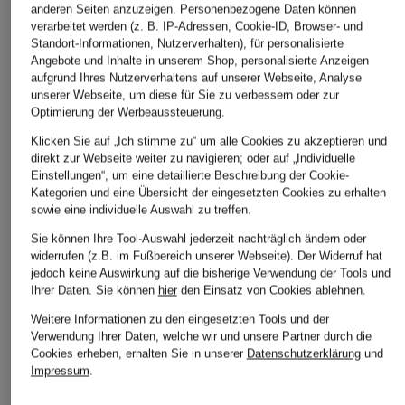
TOMMY HILFIGER
DOUCAL'S
HUGO
anderen Seiten anzuzeigen. Personenbezogene Daten können
verarbeitet werden (z. B. IP-Adressen, Cookie-ID, Browser- und
Penny-Loafer
Penny-Loafer
Penny-Loafer VAR
Standort-Informationen, Nutzerverhalten), für personalisierte
159,90 €
349,99 €
99,99 €
Angebote und Inhalte in unserem Shop, personalisierte Anzeigen
aufgrund Ihres Nutzerverhaltens auf unserer Webseite, Analyse
Bestpreis:
297,49 €
Bestpreis:
84,99 €
unserer Webseite, um diese für Sie zu verbessern oder zur
Ursprünglich:
440 €
Ursprünglich:
199 €
Optimierung der Werbeaussteuerung.
Klicken Sie auf „Ich stimme zu“ um alle Cookies zu akzeptieren und
direkt zur Webseite weiter zu navigieren; oder auf „Individuelle
Einstellungen“, um eine detaillierte Beschreibung der Cookie-
Kategorien und eine Übersicht der eingesetzten Cookies zu erhalten
sowie eine individuelle Auswahl zu treffen.
Sie können Ihre Tool-Auswahl jederzeit nachträglich ändern oder
widerrufen (z.B. im Fußbereich unserer Webseite). Der Widerruf hat
jedoch keine Auswirkung auf die bisherige Verwendung der Tools und
Weitere Kategorien
Ihrer Daten.
Sie können
hier
den Einsatz von Cookies ablehnen.
Weitere Informationen zu den eingesetzten Tools und der
Abendkleider
Hemden für Herren
Verwendung Ihrer Daten, welche wir und unsere Partner durch die
Cookies erheben, erhalten Sie in unserer
Datenschutzerklärung
und
Adventskalender 2025
Hosenanzüge für Damen
Impressum
.
Anzüge für Herren
Kaschmir-Pullover