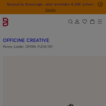
Nur in der App: -10 € auf digitale Geschenkkarten
Beyond by Breuninger: Jetzt anmelden & 20€ sichern
ZUM HAUPTINHALT ÜBERSPRINGEN
ZUM SUCHFELD ÜBERSPRINGE
GESCHENK20
Details
OFFICINE CREATIVE
Penny-Loafer OPERA FLEXI/101