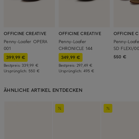
OFFICINE CREATIVE
OFFICINE CREATIVE
OFFICINE C
Penny-Loafer OPERA
Penny-Loafer
Penny-Loaf
001
CHRONICLE 144
SD FLEXI/00
550 €
399,99 €
349,99 €
Bestpreis:
339,99 €
Bestpreis:
297,49 €
Ursprünglich:
550 €
Ursprünglich:
495 €
ÄHNLICHE ARTIKEL ENTDECKEN