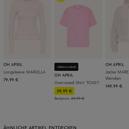
OH APRIL
OH APRIL
+Aktionsrabatt
Longsleeve MARIELLA
Jacke MAR
OH APRIL
Wenden
79,99 €
Oversized-Shirt TOAST
149,99 €
39,99 €
Bestpreis:
69,99 €
ÄHNLICHE ARTIKEL ENTDECKEN