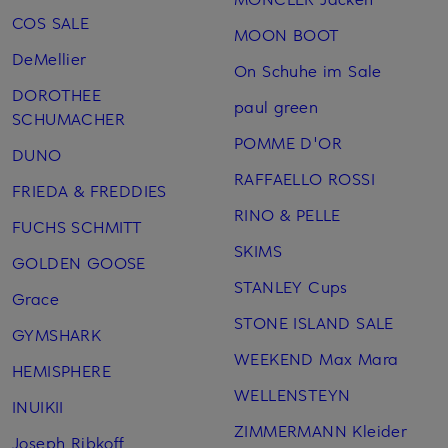
COS SALE
MOON BOOT
DeMellier
On Schuhe im Sale
DOROTHEE
paul green
SCHUMACHER
POMME D'OR
DUNO
RAFFAELLO ROSSI
FRIEDA & FREDDIES
RINO & PELLE
FUCHS SCHMITT
SKIMS
GOLDEN GOOSE
STANLEY Cups
Grace
STONE ISLAND SALE
GYMSHARK
WEEKEND Max Mara
HEMISPHERE
WELLENSTEYN
INUIKII
ZIMMERMANN Kleider
Joseph Ribkoff