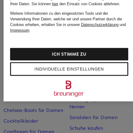
Ihrer Daten.
Sie können
hier
den Einsatz von Cookies ablehnen.
Weitere Informationen zu den eingesetzten Tools und der
Verwendung Ihrer Daten, welche wir und unsere Partner durch die
Weitere Kategorien
Cookies erheben, erhalten Sie in unserer
Datenschutzerklärung
und
Impressum
.
Abendkleider
Kleider
Anzüge für Herren
Lange Ballkleider
ICH STIMME ZU
Bikinis Damen
Lederjacken für Damen
Boots für Damen
Mäntel für Damen
INDIVIDUELLE EINSTELLUNGEN
Braune Stiefel für Damen
Parkas für Herren
Cabanjacken für Damen
Pullover für Damen
Chelsea Boots für Herren
Rollkragenpullover für
Herren
Chelsea-Boots für Damen
Sandalen für Damen
Cocktailkleider
Schuhe kaufen
Cordhosen für Damen