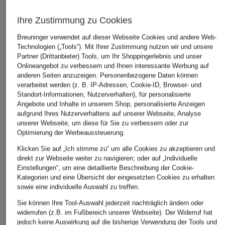
Ihre Zustimmung zu Cookies
Breuninger verwendet auf dieser Webseite Cookies und andere Web-
Technologien („Tools“). Mit Ihrer Zustimmung nutzen wir und unsere
Partner (Drittanbieter) Tools, um Ihr Shoppingerlebnis und unser
Onlineangebot zu verbessern und Ihnen interessante Werbung auf
anderen Seiten anzuzeigen. Personenbezogene Daten können
Marc O'Polo
American Vintage
+Aktionsrabatt
verarbeitet werden (z. B. IP-Adressen, Cookie-ID, Browser- und
Longsleeve
Longsleeve
Standort-Informationen, Nutzerverhalten), für personalisierte
rosemunde
Angebote und Inhalte in unserem Shop, personalisierte Anzeigen
MASACHUSETTS
39,95 €
Longsleeve BLISS m
aufgrund Ihres Nutzerverhaltens auf unserer Webseite, Analyse
54,99 €
unserer Webseite, um diese für Sie zu verbessern oder zur
Seide und
Optimierung der Werbeaussteuerung.
Glitzergarn
Klicken Sie auf „Ich stimme zu“ um alle Cookies zu akzeptieren und
49,99 €
direkt zur Webseite weiter zu navigieren; oder auf „Individuelle
Einstellungen“, um eine detaillierte Beschreibung der Cookie-
Bestpreis:
84,99 €
Kategorien und eine Übersicht der eingesetzten Cookies zu erhalten
sowie eine individuelle Auswahl zu treffen.
Sie können Ihre Tool-Auswahl jederzeit nachträglich ändern oder
widerrufen (z.B. im Fußbereich unserer Webseite). Der Widerruf hat
jedoch keine Auswirkung auf die bisherige Verwendung der Tools und