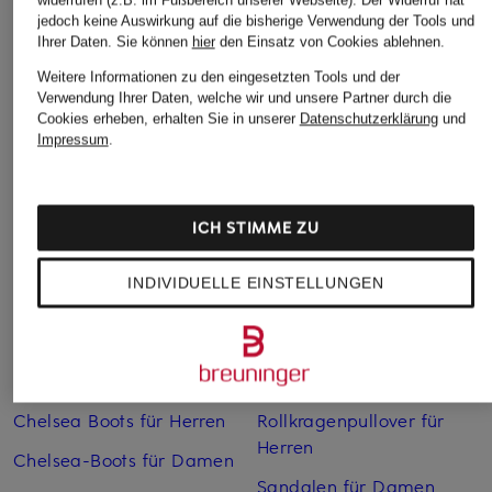
widerrufen (z.B. im Fußbereich unserer Webseite). Der Widerruf hat
jedoch keine Auswirkung auf die bisherige Verwendung der Tools und
Ihrer Daten.
Sie können
hier
den Einsatz von Cookies ablehnen.
Weitere Informationen zu den eingesetzten Tools und der
Verwendung Ihrer Daten, welche wir und unsere Partner durch die
Cookies erheben, erhalten Sie in unserer
Datenschutzerklärung
und
Weitere Kategorien
Impressum
.
Abendkleider
Kleider
Anzüge für Herren
Lange Ballkleider
ICH STIMME ZU
Bikinis Damen
Lederjacken für Damen
INDIVIDUELLE EINSTELLUNGEN
Boots für Damen
Mäntel für Damen
Braune Stiefel für Damen
Parkas für Herren
Cabanjacken für Damen
Pullover für Damen
Chelsea Boots für Herren
Rollkragenpullover für
Herren
Chelsea-Boots für Damen
Sandalen für Damen