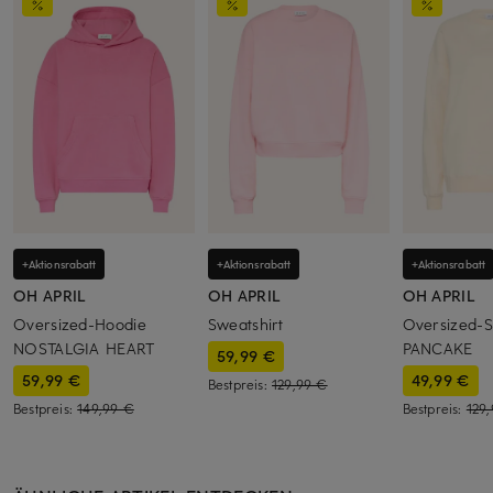
+Aktionsrabatt
+Aktionsrabatt
+Aktionsrabatt
OH APRIL
OH APRIL
OH APRIL
Oversized-Hoodie
Sweatshirt
Oversized-S
NOSTALGIA HEART
PANCAKE
59,99 €
59,99 €
49,99 €
Bestpreis:
129,99 €
Bestpreis:
149,99 €
Bestpreis:
129