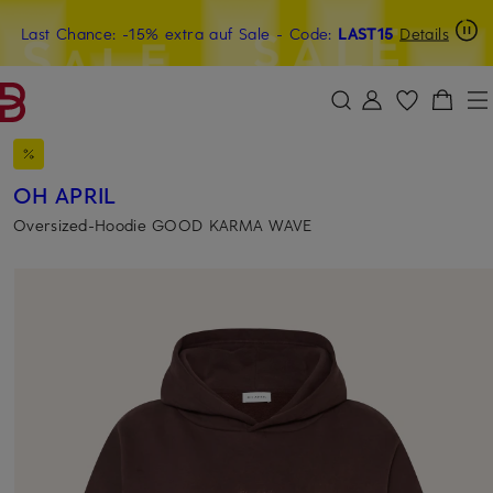
Last Chance: -15% extra auf Sale
20€-Willkommensgutschein mit Beyond sichern
- Code:
LAST15
Details
ZUM HAUPTINHALT ÜBERSPRINGEN
ZUM SUCHFELD ÜBERSPRINGE
OH APRIL
Oversized-Hoodie GOOD KARMA WAVE