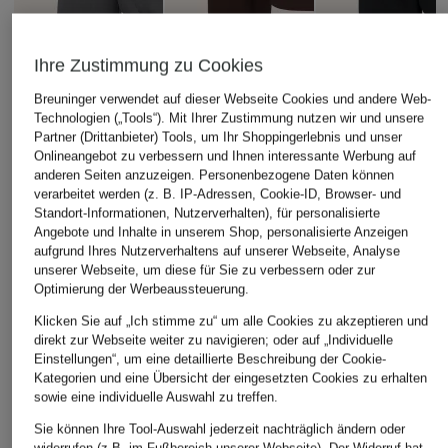
Ihre Zustimmung zu Cookies
Breuninger verwendet auf dieser Webseite Cookies und andere Web-
Technologien („Tools“). Mit Ihrer Zustimmung nutzen wir und unsere
Partner (Drittanbieter) Tools, um Ihr Shoppingerlebnis und unser
Onlineangebot zu verbessern und Ihnen interessante Werbung auf
carhartt WIP
+Aktionsrabatt
+Aktionsrabatt
anderen Seiten anzuzeigen. Personenbezogene Daten können
Hoodie CASEY
verarbeitet werden (z. B. IP-Adressen, Cookie-ID, Browser- und
WRSTBHVR
WRSTBHVR
Standort-Informationen, Nutzerverhalten), für personalisierte
84,99 €
Angebote und Inhalte in unserem Shop, personalisierte Anzeigen
Oversized-Hoodie
Hoodie HAKO
aufgrund Ihres Nutzerverhaltens auf unserer Webseite, Analyse
GARM
UNISEX
unserer Webseite, um diese für Sie zu verbessern oder zur
UNISEX
Optimierung der Werbeaussteuerung.
82,99 €
89,99 €
Bestpreis:
70,54 €
Klicken Sie auf „Ich stimme zu“ um alle Cookies zu akzeptieren und
Ursprünglich:
119,99 €
direkt zur Webseite weiter zu navigieren; oder auf „Individuelle
Bestpreis:
76,49 €
Einstellungen“, um eine detaillierte Beschreibung der Cookie-
Ursprünglich:
149,99 €
Kategorien und eine Übersicht der eingesetzten Cookies zu erhalten
sowie eine individuelle Auswahl zu treffen.
Sie können Ihre Tool-Auswahl jederzeit nachträglich ändern oder