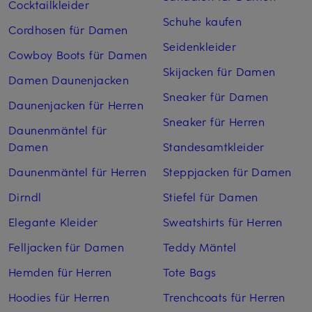
Cocktailkleider
Schuhe kaufen
Cordhosen für Damen
Seidenkleider
Cowboy Boots für Damen
Skijacken für Damen
Damen Daunenjacken
Sneaker für Damen
Daunenjacken für Herren
Sneaker für Herren
Daunenmäntel für
Damen
Standesamtkleider
Daunenmäntel für Herren
Steppjacken für Damen
Dirndl
Stiefel für Damen
Elegante Kleider
Sweatshirts für Herren
Felljacken für Damen
Teddy Mäntel
Hemden für Herren
Tote Bags
Hoodies für Herren
Trenchcoats für Herren