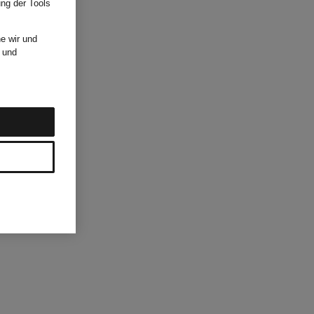
ung der Tools
e wir und
und