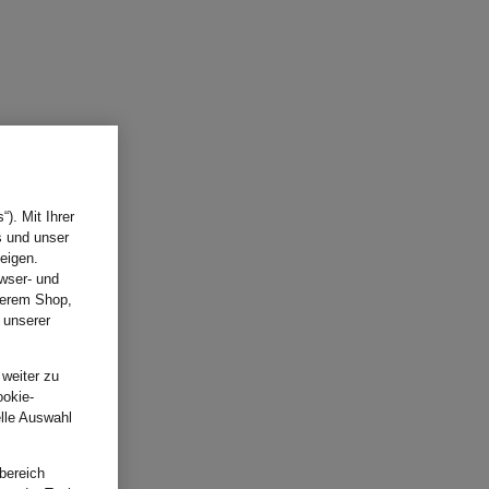
). Mit Ihrer
s und unser
eigen.
wser- und
nserem Shop,
 unserer
.
 weiter zu
ookie-
elle Auswahl
bereich