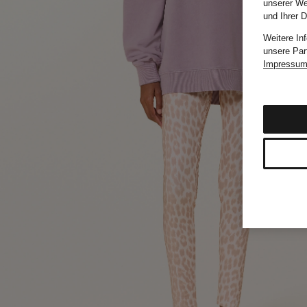
unserer We
und Ihrer 
Weitere In
unsere Par
Impressu