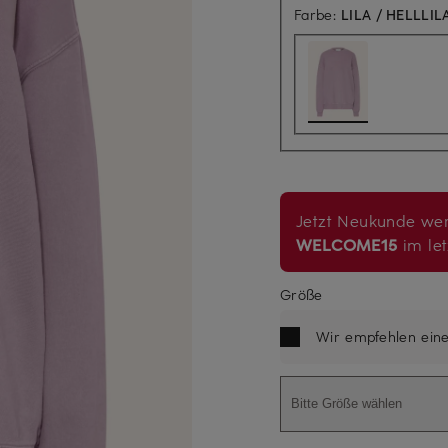
Farbe:
LILA / HELLLIL
Jetzt Neukunde wer
WELCOME15
im let
Größe
Wir empfehlen ein
Bitte Größe wählen