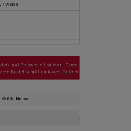
A / WEISS
den und Preisvorteil sichern. Code
zten Bestellschritt einlösen.
Details
e
Größe kleiner
.