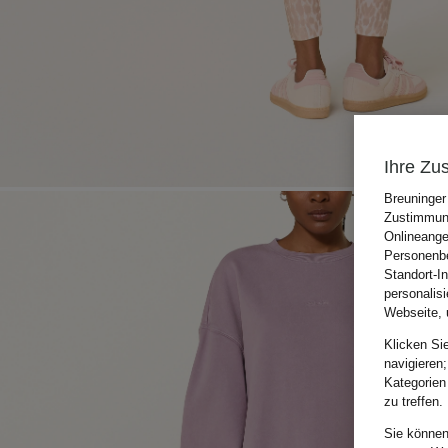
Ihre Zu
Breuninger
Zustimmung
Onlineange
Personenbe
Standort-I
personalis
Webseite, 
Klicken Si
navigieren;
Kategorien
zu treffen.
Sie können