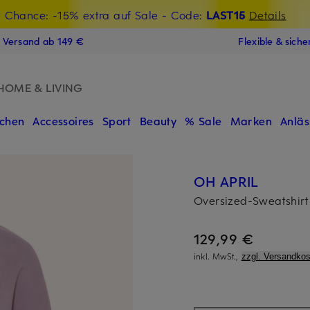
t Chance: -15% extra auf Sale
€-Willkommensgutschein mit Beyond sichern
- Code:
LAST15
Details
N
s Versand ab 149 €
Flexible & sich
HOME & LIVING
chen
Accessoires
Sport
Beauty
% Sale
Marken
Anläs
OH APRIL
Oversized-Sweatshi
129,99 €
inkl. MwSt.,
zzgl. Versandkos