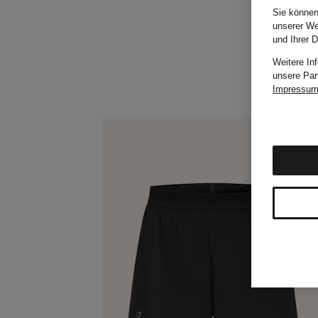
Sie können
unserer We
und Ihrer 
Weitere In
unsere Par
Impressu