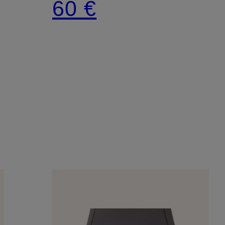
60 €
SHORT