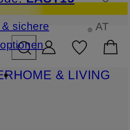
sichern
 & sichere
AT
FELD ÜBERSPRINGEN
optionen
ER
HOME & LIVING