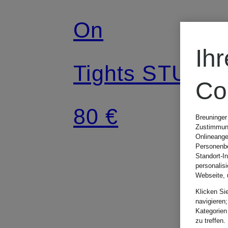
On
Ih
Tights STUDIO
Co
80 €
Breuninger
Zustimmung
Onlineange
Personenbe
Standort-I
personalis
Webseite, 
Klicken Si
navigieren;
Kategorien
zu treffen.