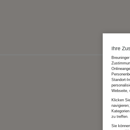
Ihre Zu
Breuninger
Zustimmung
Onlineange
Personenbe
Standort-I
personalis
Webseite, 
Klicken Si
navigieren;
Kategorien
zu treffen.
Sie können