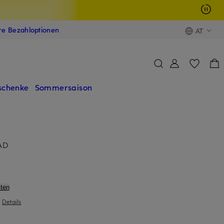
ere Bezahloptionen
AT
schenke
Sommersaison
AD
ten
|
Details