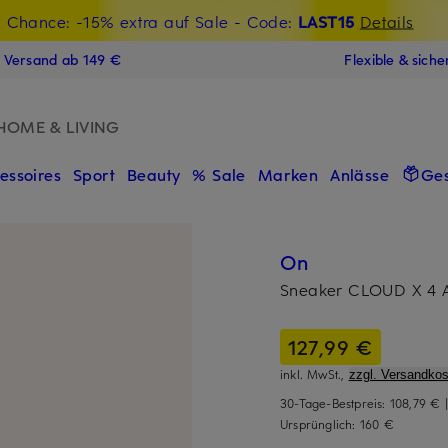
t Chance: -15% extra auf Sale
€-Willkommensgutschein mit Beyond sichern
- Code:
LAST15
Details
N
s Versand ab 149 €
Flexible & sich
HOME & LIVING
essoires
Sport
Beauty
% Sale
Marken
Anlässe
Ge
On
Sneaker CLOUD X 4 
127,99 €
inkl. MwSt.,
zzgl. Versandkos
30-Tage-Bestpreis:
108,79 €
Ursprünglich:
160 €