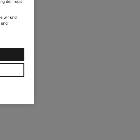
ung der Tools
e wir und
und