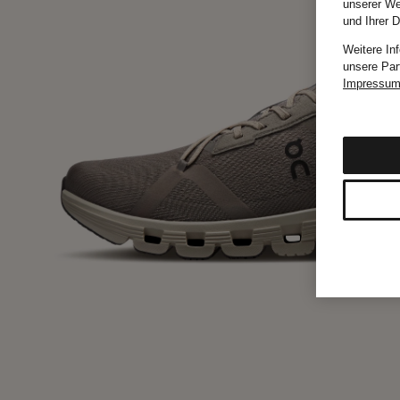
unserer We
und Ihrer 
Weitere In
unsere Par
Impressu