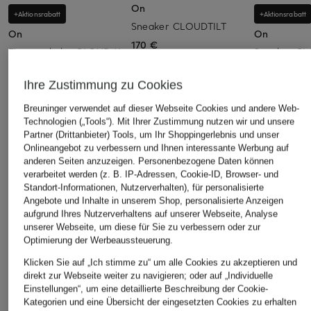
On
+Aktionsrabatt
+Aktionsrabatt
Sneaker CLOUDTILT
On
On
170 €
Fitnessschuhe CLOUD X
Sneaker C
4 AD
VERSA
Ihre Zustimmung zu Cookies
124,99 €
144,99 €
Bestpreis:
106,24 €
Bestpreis:
116
Breuninger verwendet auf dieser Webseite Cookies und andere Web-
Ursprünglich:
160 €
Ursprünglich:
Technologien („Tools“). Mit Ihrer Zustimmung nutzen wir und unsere
Partner (Drittanbieter) Tools, um Ihr Shoppingerlebnis und unser
Onlineangebot zu verbessern und Ihnen interessante Werbung auf
ÄHNLICHE ARTIKEL ENTDECKEN
anderen Seiten anzuzeigen. Personenbezogene Daten können
verarbeitet werden (z. B. IP-Adressen, Cookie-ID, Browser- und
Standort-Informationen, Nutzerverhalten), für personalisierte
Angebote und Inhalte in unserem Shop, personalisierte Anzeigen
aufgrund Ihres Nutzerverhaltens auf unserer Webseite, Analyse
unserer Webseite, um diese für Sie zu verbessern oder zur
Optimierung der Werbeaussteuerung.
Klicken Sie auf „Ich stimme zu“ um alle Cookies zu akzeptieren und
direkt zur Webseite weiter zu navigieren; oder auf „Individuelle
Einstellungen“, um eine detaillierte Beschreibung der Cookie-
Kategorien und eine Übersicht der eingesetzten Cookies zu erhalten