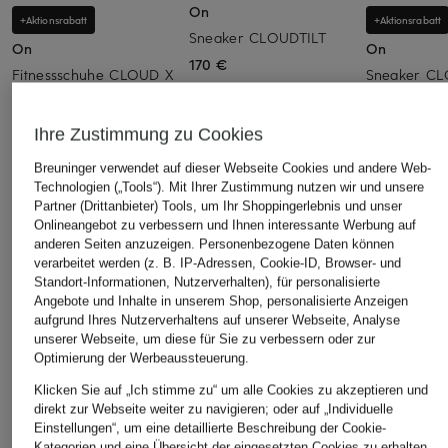
On
+Aktionsrabatt
+Aktionsrabatt
Sneaker CLOUDTILT
On
On
170 €
Fitnessschuhe CLOUD X
Sneaker C
4 AD
139,99 €
124,99 €
Bestpreis:
112
Ihre Zustimmung zu Cookies
Ursprünglich:
Bestpreis:
106,24 €
Breuninger verwendet auf dieser Webseite Cookies und andere Web-
Ursprünglich:
160 €
Technologien („Tools“). Mit Ihrer Zustimmung nutzen wir und unsere
Partner (Drittanbieter) Tools, um Ihr Shoppingerlebnis und unser
Onlineangebot zu verbessern und Ihnen interessante Werbung auf
anderen Seiten anzuzeigen. Personenbezogene Daten können
ÄHNLICHE ARTIKEL ENTDECKEN
verarbeitet werden (z. B. IP-Adressen, Cookie-ID, Browser- und
Standort-Informationen, Nutzerverhalten), für personalisierte
Angebote und Inhalte in unserem Shop, personalisierte Anzeigen
aufgrund Ihres Nutzerverhaltens auf unserer Webseite, Analyse
unserer Webseite, um diese für Sie zu verbessern oder zur
Optimierung der Werbeaussteuerung.
Klicken Sie auf „Ich stimme zu“ um alle Cookies zu akzeptieren und
direkt zur Webseite weiter zu navigieren; oder auf „Individuelle
Einstellungen“, um eine detaillierte Beschreibung der Cookie-
Kategorien und eine Übersicht der eingesetzten Cookies zu erhalten