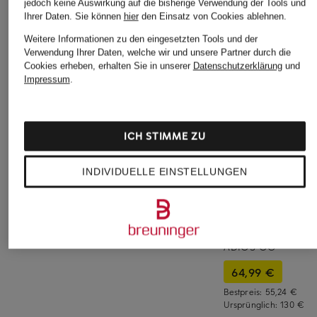
jedoch keine Auswirkung auf die bisherige Verwendung der Tools und
Ihrer Daten.
Sie können
hier
den Einsatz von Cookies ablehnen.
Weitere Informationen zu den eingesetzten Tools und der
Verwendung Ihrer Daten, welche wir und unsere Partner durch die
Cookies erheben, erhalten Sie in unserer
Datenschutzerklärung
und
Impressum
.
ICH STIMME ZU
INDIVIDUELLE EINSTELLUNGEN
On
On
+Aktionsrabatt
Sneaker
Sneaker THE ROGER
adidas Originals
CLOUDNOVA 2
ADVANTAGE
Sneaker ADIZERO
170 €
160 €
ADIOS OG
64,99 €
Bestpreis:
55,24 €
Ursprünglich:
130 €