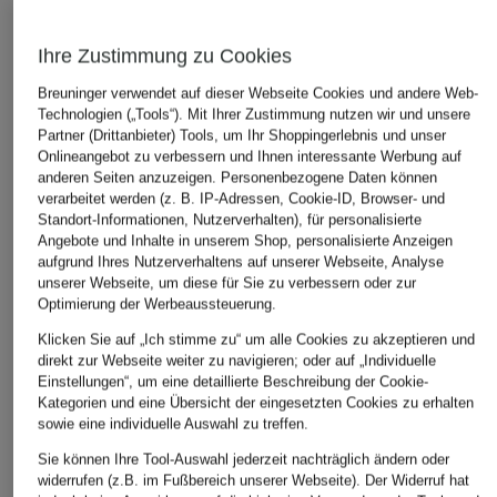
Ursprünglich:
160 €
Bestpreis:
116,99 €
Bestpreis:
123
Ursprünglich:
170 €
Ursprünglich:
Ihre Zustimmung zu Cookies
Breuninger verwendet auf dieser Webseite Cookies und andere Web-
ÄHNLICHE ARTIKEL ENTDECKEN
Technologien („Tools“). Mit Ihrer Zustimmung nutzen wir und unsere
Partner (Drittanbieter) Tools, um Ihr Shoppingerlebnis und unser
Onlineangebot zu verbessern und Ihnen interessante Werbung auf
anderen Seiten anzuzeigen. Personenbezogene Daten können
verarbeitet werden (z. B. IP-Adressen, Cookie-ID, Browser- und
Standort-Informationen, Nutzerverhalten), für personalisierte
Angebote und Inhalte in unserem Shop, personalisierte Anzeigen
aufgrund Ihres Nutzerverhaltens auf unserer Webseite, Analyse
unserer Webseite, um diese für Sie zu verbessern oder zur
Optimierung der Werbeaussteuerung.
Klicken Sie auf „Ich stimme zu“ um alle Cookies zu akzeptieren und
direkt zur Webseite weiter zu navigieren; oder auf „Individuelle
Einstellungen“, um eine detaillierte Beschreibung der Cookie-
Kategorien und eine Übersicht der eingesetzten Cookies zu erhalten
sowie eine individuelle Auswahl zu treffen.
Sie können Ihre Tool-Auswahl jederzeit nachträglich ändern oder
widerrufen (z.B. im Fußbereich unserer Webseite). Der Widerruf hat