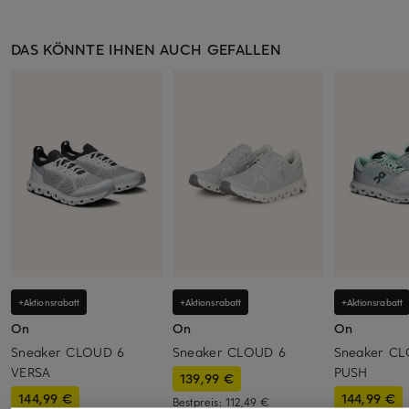
DAS KÖNNTE IHNEN AUCH GEFALLEN
+Aktionsrabatt
+Aktionsrabatt
+Aktionsrabatt
On
On
On
Sneaker CLOUD 6
Sneaker CLOUD 6
Sneaker C
VERSA
PUSH
139,99 €
144,99 €
144,99 €
Bestpreis:
112,49 €