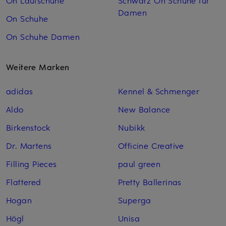
On Laufschuhe
Schwarz On Schuhe für
Damen
On Schuhe
On Schuhe Damen
Weitere Marken
adidas
Kennel & Schmenger
Aldo
New Balance
Birkenstock
Nubikk
Dr. Martens
Officine Creative
Filling Pieces
paul green
Flattered
Pretty Ballerinas
Hogan
Superga
Högl
Unisa