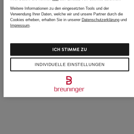
Weitere Informationen zu den eingesetzten Tools und der
Verwendung Ihrer Daten, welche wir und unsere Partner durch die
Cookies erheben, erhalten Sie in unserer
Datenschutzerklärung
und
Impressum
.
ICH STIMME ZU
REISS
SOFIE SCHNOOR
REISS
INDIVIDUELLE EINSTELLUNGEN
Sweatpants LANEY
Bermudas BLAIRSW
Marlenehose
CARMEN mit Leine
109,99 €
89 €
195 €
Bestpreis:
185 €