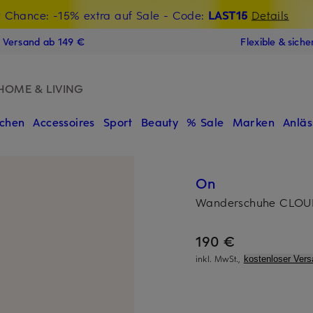
t Chance: -15% extra auf Sale
€-Willkommensgutschein mit Beyond sichern
- Code:
LAST15
Details
N
s Versand ab 149 €
Flexible & sich
HOME & LIVING
chen
Accessoires
Sport
Beauty
% Sale
Marken
Anläs
On
Wanderschuhe CLO
190 €
inkl. MwSt.,
kostenloser Vers