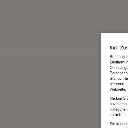
Ihre Zu
Breuninger
Zustimmung
Onlineange
Personenbe
Standort-I
personalis
Webseite, 
Klicken Si
navigieren;
Kategorien
zu treffen.
Sie können