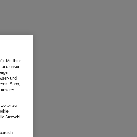
). Mit Ihrer
s und unser
eigen.
wser- und
nserem Shop,
 unserer
.
 weiter zu
ookie-
elle Auswahl
bereich