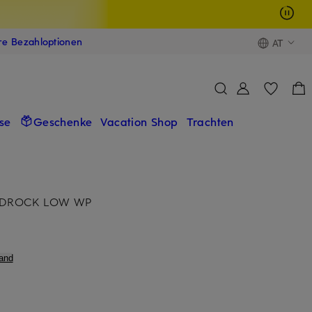
ere Bezahloptionen
AT
se
Geschenke
Vacation Shop
Trachten
UDROCK LOW WP
and