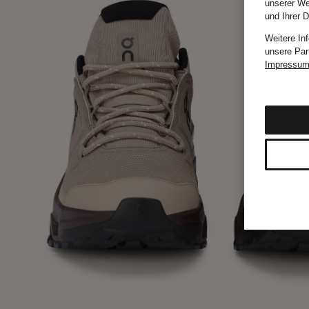
unserer We
und Ihrer 
Weitere In
unsere Par
Impressu