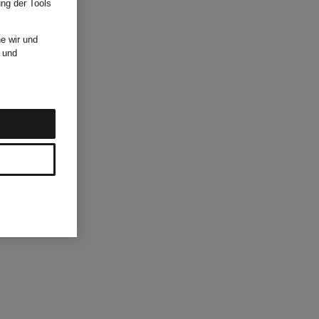
ung der Tools
e wir und
und