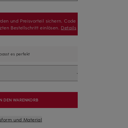
den und Preisvorteil sichern. Code
zten Bestellschritt einlösen.
Details
 passt es perfekt
IN DEN WARENKORB
sform und Material