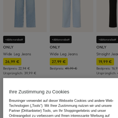
+Aktionsrabatt
+Aktionsrabatt
+Aktionsrabatt
ONLY
ONLY
ONLY
Wide Leg Jeans
Wide Leg Jeans
Straight Jea
26,99 €
27,99 €
19,99 €
Bestpreis:
22,94 €
Bestpreis:
49,99 €
Bestpreis:
16,
Ursprünglich:
39,99 €
Ursprünglich:
ÄHNLICHE ARTIKEL ENTDECKEN
Ihre Zustimmung zu Cookies
Breuninger verwendet auf dieser Webseite Cookies und andere Web-
Technologien („Tools“). Mit Ihrer Zustimmung nutzen wir und unsere
Partner (Drittanbieter) Tools, um Ihr Shoppingerlebnis und unser
Onlineangebot zu verbessern und Ihnen interessante Werbung auf