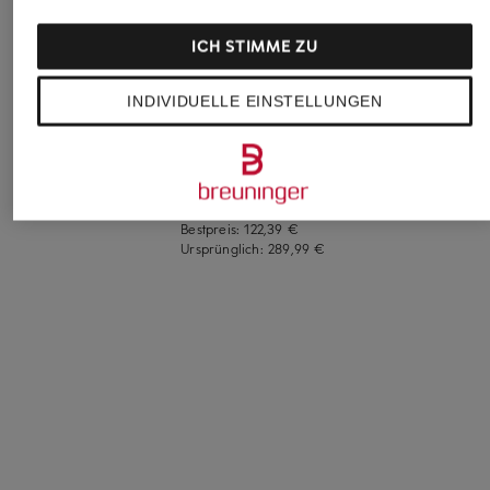
ICH STIMME ZU
BRAX
SANDRO
+Aktionsrabatt
Straight Jeans MAY
Straight Jeans
INDIVIDUELLE EINSTELLUNGEN
AG Jeans
99,95 €
185 €
Straight Jeans
GIRLFRIEND
143,99 €
Bestpreis:
122,39 €
Ursprünglich:
289,99 €