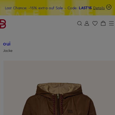
Last Chance: -15% extra auf Sale
20€-Willkommensgutschein mit Beyond sichern
- Code:
LAST15
Details
ZUM HAUPTINHALT ÜBERSPRINGEN
ZUM SUCHFELD ÜBERSPRINGE
oui
Jacke