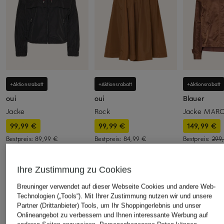
+Aktionsrabatt
+Aktionsrabatt
+Aktionsrabatt
oui
oui
Blauer
Jacke
Rock
Jacke MAR
99,99 €
99,99 €
149,99 €
Bestpreis:
89,99 €
Bestpreis:
84,99 €
Bestpreis:
299
Ursprünglich:
179,95 €
Ursprünglich:
149,95 €
Ihre Zustimmung zu Cookies
ÄHNLICHE ARTIKEL ENTDECKEN
Breuninger verwendet auf dieser Webseite Cookies und andere Web-
Technologien („Tools“). Mit Ihrer Zustimmung nutzen wir und unsere
Partner (Drittanbieter) Tools, um Ihr Shoppingerlebnis und unser
Onlineangebot zu verbessern und Ihnen interessante Werbung auf