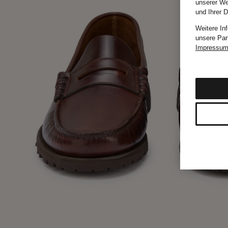
unserer We
und Ihrer 
Weitere In
unsere Par
Impressu