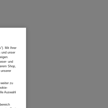
). Mit Ihrer
s und unser
eigen.
wser- und
nserem Shop,
 unserer
.
 weiter zu
ookie-
elle Auswahl
bereich