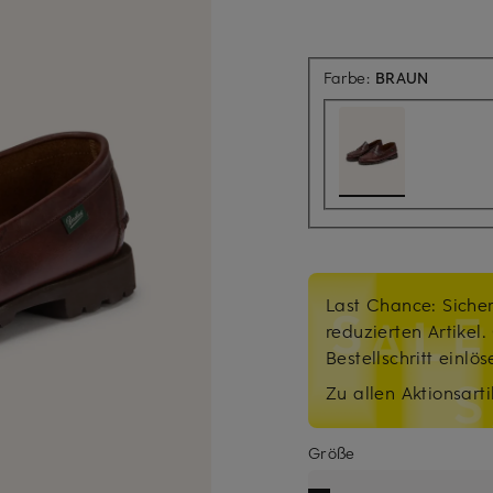
Farbe:
BRAUN
Last Chance: Sicher
reduzierten Artikel
Bestellschritt einlö
Zu allen Aktionsarti
Größe