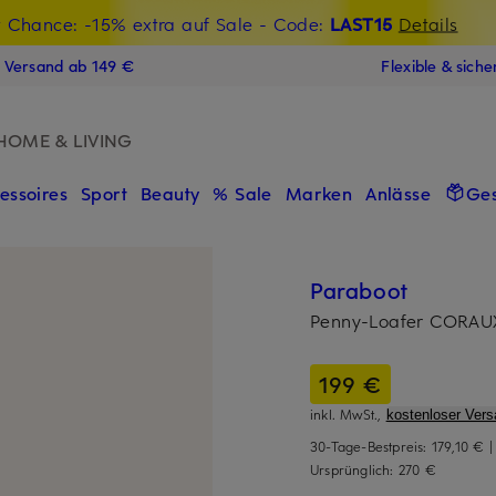
t Chance: -15% extra auf Sale
€-Willkommensgutschein mit Beyond sichern
- Code:
LAST15
Details
N
s Versand ab 149 €
Flexible & sich
HOME & LIVING
essoires
Sport
Beauty
% Sale
Marken
Anlässe
Ge
Paraboot
Penny-Loafer CORAU
199 €
inkl. MwSt.,
kostenloser Vers
30-Tage-Bestpreis:
179,10 €
Ursprünglich:
270 €