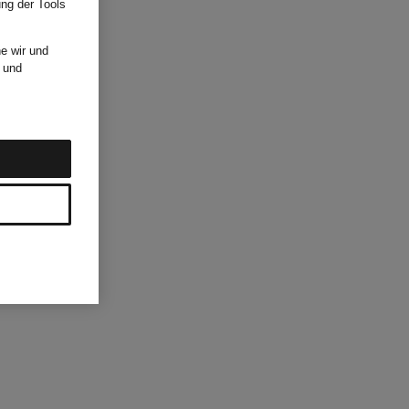
ung der Tools
e wir und
und