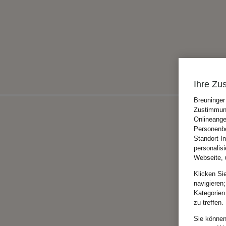
Ihre Zu
Breuninger
Zustimmung
Onlineange
Personenbe
Standort-I
personalis
Webseite, 
Klicken Si
navigieren;
Kategorien
zu treffen.
Sie können