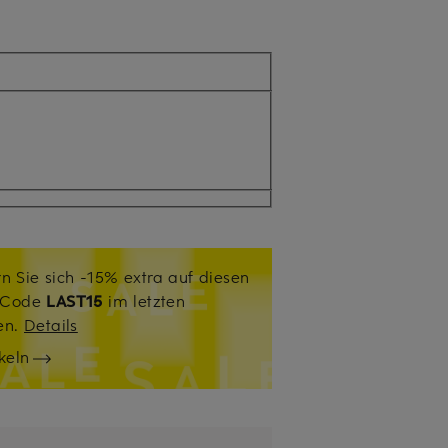
n Sie sich -15% extra auf diesen
. Code
LAST15
im letzten
sen.
Details
keln