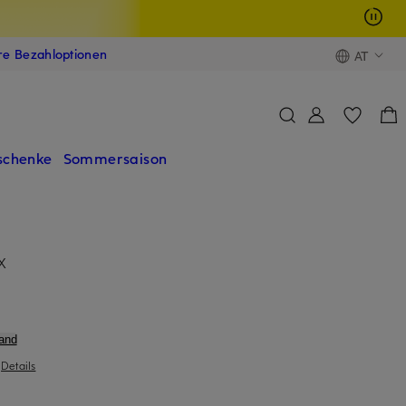
ere Bezahloptionen
AT
schenke
Sommersaison
X
and
|
Details