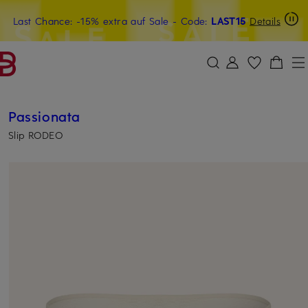
Last Chance: -15% extra auf Sale
20€-Willkommensgutschein mit Beyond sichern
- Code:
LAST15
Details
ZUM HAUPTINHALT ÜBERSPRINGEN
ZUM SUCHFELD ÜBERSPRINGE
Passionata
Slip RODEO