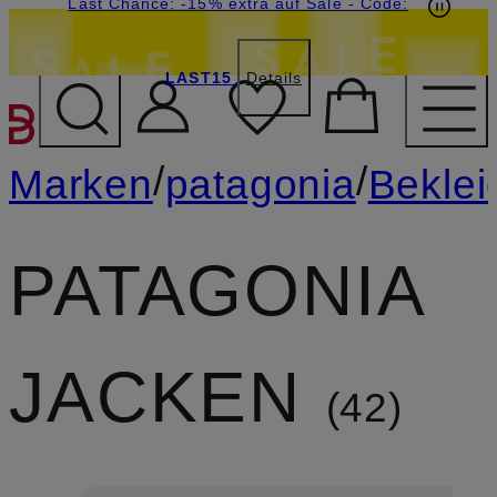
20€-Willkommensgutschein mit Beyond sichern
Last Chance: -15% extra auf Sale
- Code:
LAST15
Details
ZUM HAUPTINHALT ÜBE
/
/
Marken
patagonia
Bekle
PATAGONIA
JACKEN
42