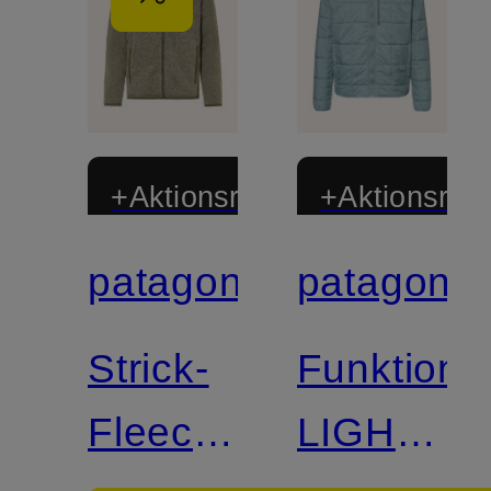
+Aktionsrabatt
+Aktionsraba
patagonia
patagonia
Zertifiziert
Zertifiziert
Strick-
Funktions
Fleecejacke
LIGHT