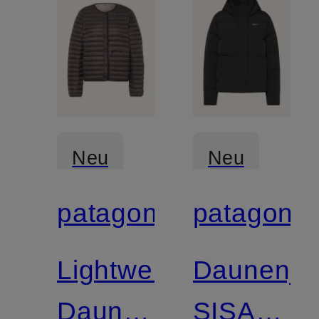
Neu
Neu
patagonia
patagonia
Zertifiziert
Zertifiziert
Lightweight-
Daunenja
Daunenjacke
SISAR