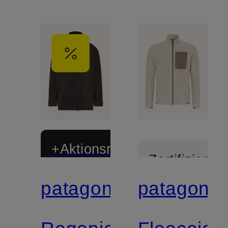
+Aktionsrabatt
Zertifiziert
patagonia
patagonia
Zertifiziert