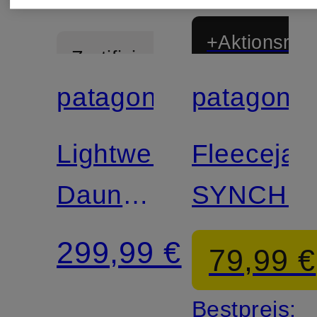
+Aktionsraba
Zertifiziert
patagonia
patagonia
Zertifiziert
Lightweight-
Fleecejac
Daunenjacke
SYNCHIL
DOWN
299,99 €
79,99 €
SWEATER
Bestpreis: