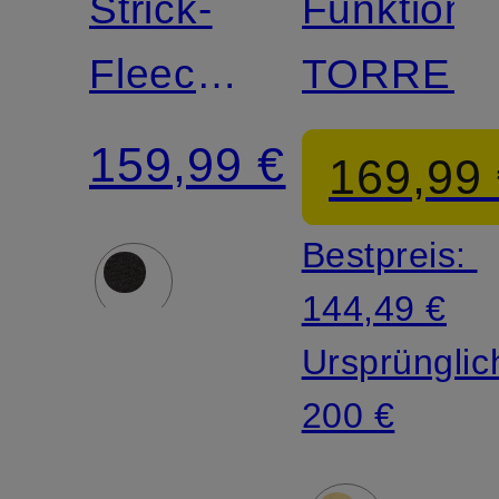
Strick-
Funktions
Fleecejacke
TORREN
BETTER
159,99 €
169,99
SWEATER™
Bestpreis:
144,49 €
Ursprünglic
200 €