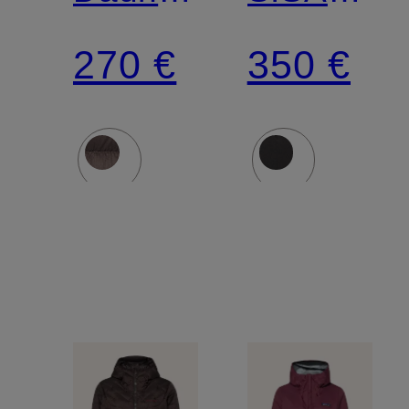
REVERSIBLE
DOWN
270 €
350 €
DOWN
HOODY
SWEATER™
zum
Wenden