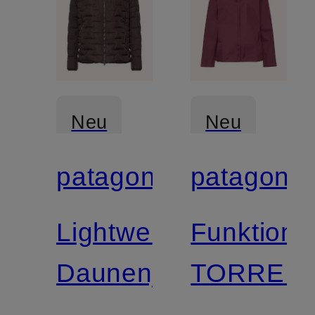
Neu
Neu
patagonia
patagonia
Zertifiziert
Zertifiziert
Lightweight-
Funktions
Daunenjacke
TORREN