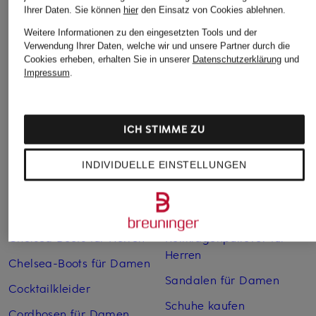
Ihrer Daten.
Sie können
hier
den Einsatz von Cookies ablehnen.
Weitere Informationen zu den eingesetzten Tools und der
Verwendung Ihrer Daten, welche wir und unsere Partner durch die
Weitere Kategorien
Cookies erheben, erhalten Sie in unserer
Datenschutzerklärung
und
Impressum
.
Abendkleider
Kleider
Anzüge für Herren
Lange Ballkleider
ICH STIMME ZU
Bikinis Damen
Lederjacken für Damen
Boots für Damen
Mäntel für Damen
INDIVIDUELLE EINSTELLUNGEN
Braune Stiefel für Damen
Parkas für Herren
Cabanjacken für Damen
Pullover für Damen
Chelsea Boots für Herren
Rollkragenpullover für
Herren
Chelsea-Boots für Damen
Sandalen für Damen
Cocktailkleider
Schuhe kaufen
Cordhosen für Damen