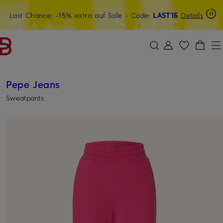
Last Chance: -15% extra auf Sale
20€-Willkommensgutschein mit Beyond sichern
- Code:
LAST15
Details
ZUM HAUPTINHALT ÜBERSPRINGEN
ZUM SUCHFELD ÜBERSPRINGE
Pepe Jeans
Sweatpants