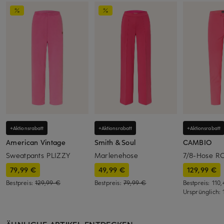
+Aktionsrabatt
+Aktionsrabatt
+Aktionsrabatt
American Vintage
Smith & Soul
CAMBIO
Sweatpants PLIZZY
Marlenehose
7/8-Hose R
79,99 €
49,99 €
129,99 €
Bestpreis:
129,99 €
Bestpreis:
79,99 €
Bestpreis:
110
Ursprünglich: