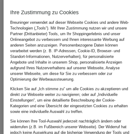
Ihre Zustimmung zu Cookies
Breuninger verwendet auf dieser Webseite Cookies und andere Web-
Technologien („Tools“). Mit Ihrer Zustimmung nutzen wir und unsere
Partner (Drittanbieter) Tools, um Ihr Shoppingerlebnis und unser
Onlineangebot zu verbessern und Ihnen interessante Werbung auf
anderen Seiten anzuzeigen. Personenbezogene Daten können
JOY sportswear
MSCH COPENHAGEN
VENICE BEACH
verarbeitet werden (z. B. IP-Adressen, Cookie-ID, Browser- und
Standort-Informationen, Nutzerverhalten), für personalisierte
Sweatpants LYDIA
Marlenehose
Sweatpants
Angebote und Inhalte in unserem Shop, personalisierte Anzeigen
MSCHKEELEY
VB_CHLOE
79,99 €
aufgrund Ihres Nutzerverhaltens auf unserer Webseite, Analyse
EDELMIRA
59,99 €
unserer Webseite, um diese für Sie zu verbessern oder zur
Optimierung der Werbeaussteuerung.
69,99 €
Klicken Sie auf „Ich stimme zu“ um alle Cookies zu akzeptieren und
direkt zur Webseite weiter zu navigieren; oder auf „Individuelle
Einstellungen“, um eine detaillierte Beschreibung der Cookie-
Kategorien und eine Übersicht der eingesetzten Cookies zu erhalten
sowie eine individuelle Auswahl zu treffen.
Sie können Ihre Tool-Auswahl jederzeit nachträglich ändern oder
widerrufen (z.B. im Fußbereich unserer Webseite). Der Widerruf hat
jedoch keine Auswirkung auf die bisherige Verwendung der Tools und