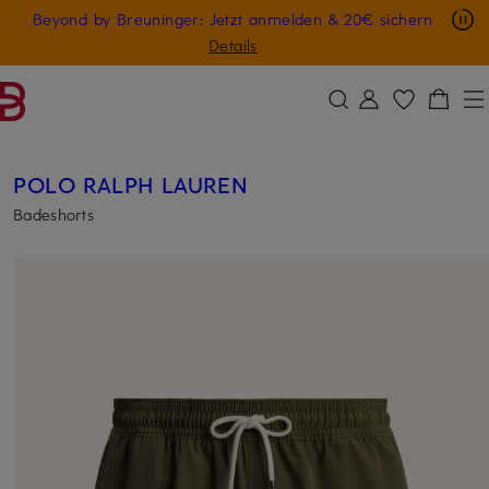
Nur in der App: -10 € auf digitale Geschenkkarten
Beyond by Breuninger: Jetzt anmelden & 20€ sichern
ZUM HAUPTINHALT ÜBERSPRINGEN
ZUM SUCHFELD ÜBERSPRINGE
GESCHENK20
Details
POLO RALPH LAUREN
Badeshorts