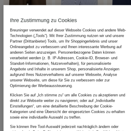
Ihre Zustimmung zu Cookies
Breuninger verwendet auf dieser Webseite Cookies und andere Web-
POLO RALPH LAUREN
POLO RALPH LAUREN
POLO RALP
Technologien („Tools“). Mit Ihrer Zustimmung nutzen wir und unsere
Partner (Drittanbieter) Tools, um Ihr Shoppingerlebnis und unser
Badeshorts
Badeshorts
Badeshorts
Onlineangebot zu verbessern und Ihnen interessante Werbung auf
95 €
125 €
95 €
anderen Seiten anzuzeigen. Personenbezogene Daten können
verarbeitet werden (z. B. IP-Adressen, Cookie-ID, Browser- und
Standort-Informationen, Nutzerverhalten), für personalisierte
Angebote und Inhalte in unserem Shop, personalisierte Anzeigen
aufgrund Ihres Nutzerverhaltens auf unserer Webseite, Analyse
unserer Webseite, um diese für Sie zu verbessern oder zur
Optimierung der Werbeaussteuerung.
ÄHNLICHE ARTIKEL ENTDECKEN
Klicken Sie auf „Ich stimme zu“ um alle Cookies zu akzeptieren und
direkt zur Webseite weiter zu navigieren; oder auf „Individuelle
Einstellungen“, um eine detaillierte Beschreibung der Cookie-
Kategorien und eine Übersicht der eingesetzten Cookies zu erhalten
sowie eine individuelle Auswahl zu treffen.
Sie können Ihre Tool-Auswahl jederzeit nachträglich ändern oder