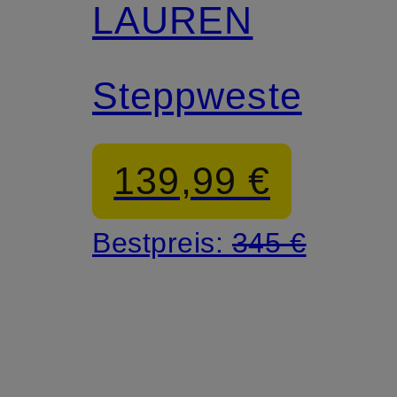
LAUREN
Steppweste
139,99 €
Bestpreis:
345 €