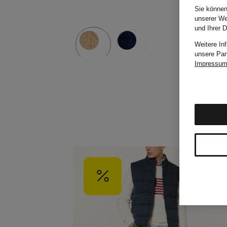
Sie können
unserer We
und Ihrer 
Weitere In
unsere Par
Impressu