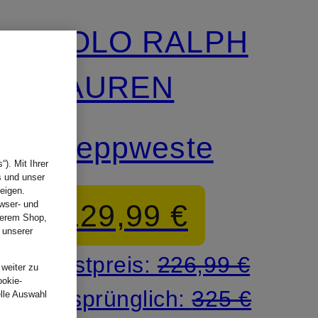
POLO RALPH
LAUREN
Steppweste
). Mit Ihrer
s und unser
eigen.
129,99 €
wser- und
nserem Shop,
 unserer
.
Bestpreis:
226,99 €
 weiter zu
ookie-
Ursprünglich:
325 €
elle Auswahl