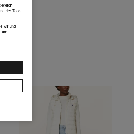
bereich
ung der Tools
e wir und
und