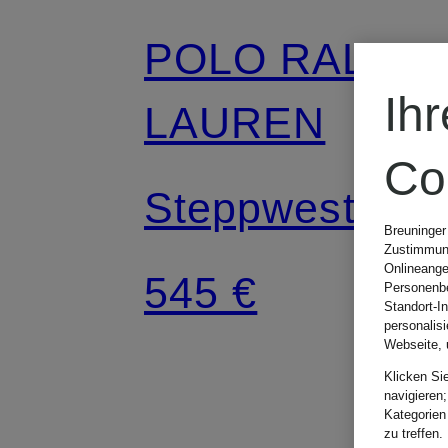
POLO RALPH
Ih
LAUREN
Co
Steppweste
Breuninger
Zustimmung
Onlineange
545 €
Personenbe
Standort-I
personalis
Webseite, 
Klicken Si
navigieren;
Kategorien
zu treffen.