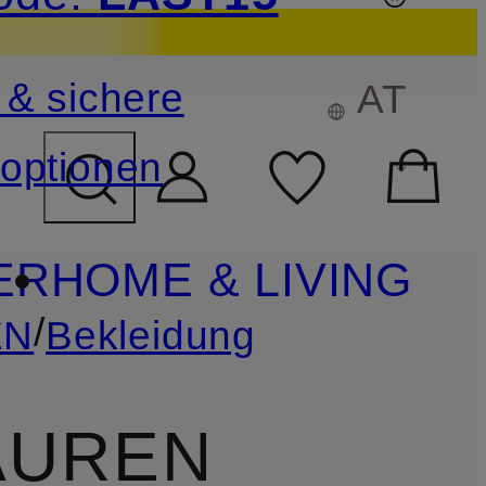
sichern
 & sichere
AT
FELD ÜBERSPRINGEN
optionen
ER
HOME & LIVING
/
EN
Bekleidung
AUREN