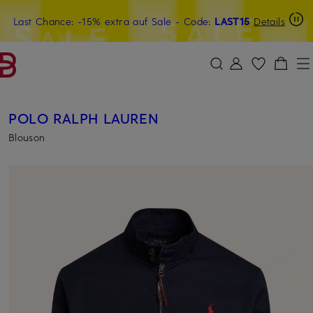
Last Chance: -15% extra auf Sale
20€-Willkommensgutschein mit Beyond sichern
- Code:
LAST15
Details
ZUM HAUPTINHALT ÜBERSPRINGEN
ZUM SUCHFELD ÜBERSPRINGE
POLO RALPH LAUREN
Blouson