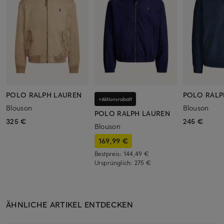
POLO RALPH LAUREN
POLO RALP
+Aktionsrabatt
Blouson
Blouson
POLO RALPH LAUREN
325 €
245 €
Blouson
169,99 €
Bestpreis:
144,49 €
Ursprünglich:
275 €
ÄHNLICHE ARTIKEL ENTDECKEN