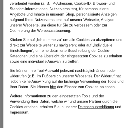
verarbeitet werden (z. B. IP-Adressen, Cookie-ID, Browser- und
Standort-Informationen, Nutzerverhalten), für personalisierte
Angebote und Inhalte in unserem Shop, personalisierte Anzeigen
aufgrund Ihres Nutzerverhaltens auf unserer Webseite, Analyse
unserer Webseite, um diese für Sie zu verbessern oder zur
Optimierung der Werbeaussteuerung.
BOGNER
+Aktionsrabatt
+Aktionsrabatt
Klicken Sie auf „Ich stimme zu“ um alle Cookies zu akzeptieren und
Jacke JONAS
direkt zur Webseite weiter zu navigieren; oder auf „Individuelle
WOOLRICH
HARRIS WHARF
Einstellungen“, um eine detaillierte Beschreibung der Cookie-
395 €
LONDON
Overjacket
Kategorien und eine Übersicht der eingesetzten Cookies zu erhalten
Jacke
sowie eine individuelle Auswahl zu treffen.
349,99 €
Sie können Ihre Tool-Auswahl jederzeit nachträglich ändern oder
249,99 €
Bestpreis:
251,59 €
widerrufen (z.B. im Fußbereich unserer Webseite). Der Widerruf hat
Ursprünglich:
395 €
Bestpreis:
485 €
jedoch keine Auswirkung auf die bisherige Verwendung der Tools und
Ihrer Daten.
Sie können
hier
den Einsatz von Cookies ablehnen.
Weitere Informationen zu den eingesetzten Tools und der
Verwendung Ihrer Daten, welche wir und unsere Partner durch die
Cookies erheben, erhalten Sie in unserer
Datenschutzerklärung
und
Impressum
.