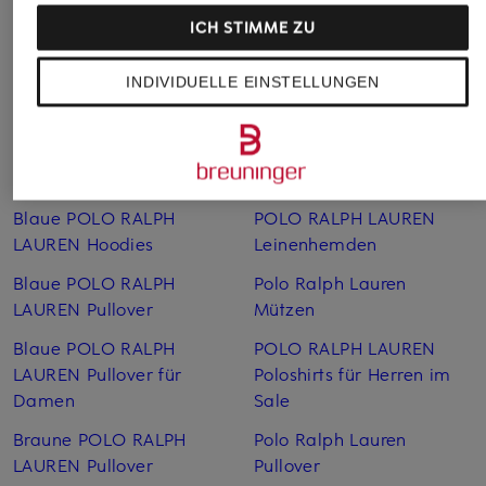
ICH STIMME ZU
Weitere Kategorien
INDIVIDUELLE EINSTELLUNGEN
Beige POLO RALPH
POLO RALPH LAUREN
LAUREN Caps
Kinder Sale
Beige POLO RALPH
POLO RALPH LAUREN
LAUREN Pullover
Leinen­blusen
Blaue POLO RALPH
POLO RALPH LAUREN
LAUREN Hoodies
Leinen­hemden
Blaue POLO RALPH
Polo Ralph Lauren
LAUREN Pullover
Mützen
Blaue POLO RALPH
POLO RALPH LAUREN
LAUREN Pullover für
Poloshirts für Herren im
Damen
Sale
Braune POLO RALPH
Polo Ralph Lauren
LAUREN Pullover
Pullover