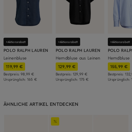
+Aktionsrabatt
+Aktionsrabatt
+Aktionsrabatt
POLO RALPH LAUREN
POLO RALPH LAUREN
POLO RALP
Leinenbluse
Hemdbluse aus Leinen
Hemdbluse
119,99 €
129,99 €
155,99 €
Bestpreis:
98,99 €
Bestpreis:
129,99 €
Bestpreis:
132
Ursprünglich:
165 €
Ursprünglich:
175 €
Ursprünglich:
ÄHNLICHE ARTIKEL ENTDECKEN