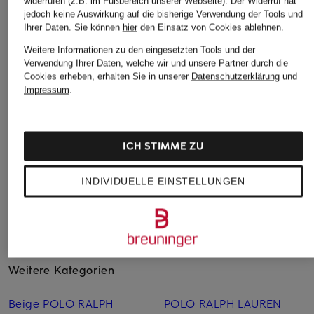
widerrufen (z.B. im Fußbereich unserer Webseite). Der Widerruf hat
jedoch keine Auswirkung auf die bisherige Verwendung der Tools und
Ihrer Daten.
Sie können
hier
den Einsatz von Cookies ablehnen.
HUGO
SAMSØE SAMSØE
Weitere Informationen zu den eingesetzten Tools und der
+Aktionsrabatt
Verwendung Ihrer Daten, welche wir und unsere Partner durch die
Hemdbluse THE
Hemdbluse MAJAN
seidensticker
Cookies erheben, erhalten Sie in unserer
Datenschutzerklärung
und
SUMMER SHIRT
84,99 €
Impressum
.
Hemdbluse
89,95 €
79,95 €
Bestpreis:
99,95 €
ICH STIMME ZU
INDIVIDUELLE EINSTELLUNGEN
Weitere Kategorien
Beige POLO RALPH
POLO RALPH LAUREN