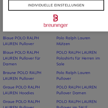
LAUREN Caps
Kinder Sale
INDIVIDUELLE EINSTELLUNGEN
Beige POLO RALPH
POLO RALPH LAUREN
LAUREN Pullover
Leinen­blusen
Blaue POLO RALPH
POLO RALPH LAUREN
LAUREN Hoodies
Leinen­hemden
Blaue POLO RALPH
Polo Ralph Lauren
LAUREN Pullover
Mützen
Blaue POLO RALPH
POLO RALPH LAUREN
LAUREN Pullover für
Poloshirts für Herren im
Damen
Sale
Braune POLO RALPH
Polo Ralph Lauren
LAUREN Pullover
Pullover
Graue POLO RALPH
POLO RALPH LAUREN
LAUREN Hoodies
Pullover Damen
Graue POLO RALPH
POLO RALPH LAUREN
LAUREN Pullover
Pullover im SALE