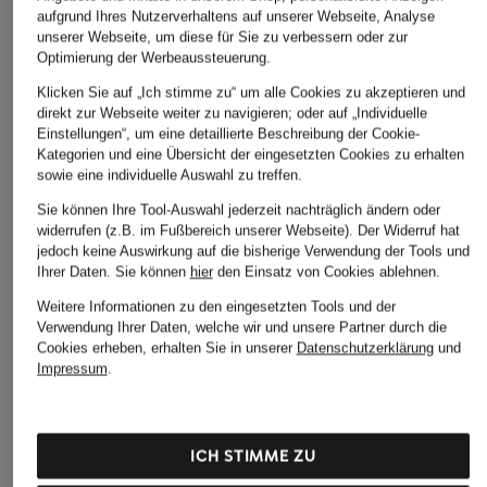
aufgrund Ihres Nutzerverhaltens auf unserer Webseite, Analyse
MRS & HUGS
+Aktionsrabatt
+Aktionsrabatt
unserer Webseite, um diese für Sie zu verbessern oder zur
Hose
Optimierung der Werbeaussteuerung.
JEANNE BARET
Marc O'Polo
119,99 €
Klicken Sie auf „Ich stimme zu“ um alle Cookies zu akzeptieren und
Cargohose ACACIA
Marlenehose MARGO
direkt zur Webseite weiter zu navigieren; oder auf „Individuelle
WIDE
99,99 €
Einstellungen“, um eine detaillierte Beschreibung der Cookie-
Kategorien und eine Übersicht der eingesetzten Cookies zu erhalten
69,99 €
Bestpreis:
84,99 €
sowie eine individuelle Auswahl zu treffen.
Ursprünglich:
130 €
Bestpreis:
59,49 €
Ursprünglich:
149,95 €
Sie können Ihre Tool-Auswahl jederzeit nachträglich ändern oder
widerrufen (z.B. im Fußbereich unserer Webseite). Der Widerruf hat
jedoch keine Auswirkung auf die bisherige Verwendung der Tools und
Ihrer Daten.
Sie können
hier
den Einsatz von Cookies ablehnen.
Weitere Informationen zu den eingesetzten Tools und der
Verwendung Ihrer Daten, welche wir und unsere Partner durch die
Cookies erheben, erhalten Sie in unserer
Datenschutzerklärung
und
Impressum
.
Weitere Kategorien
ICH STIMME ZU
Beige POLO RALPH
POLO RALPH LAUREN