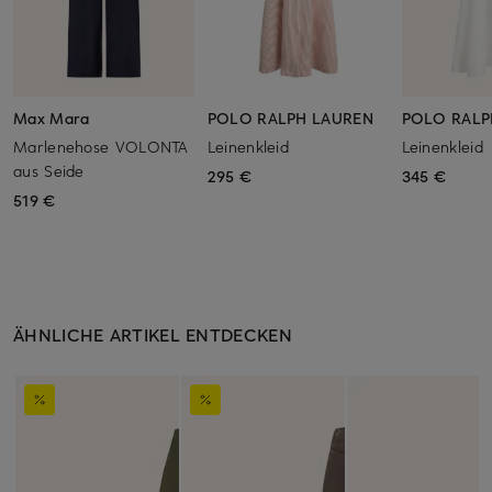
Max Mara
POLO RALPH LAUREN
POLO RALP
Marlenehose VOLONTA
Leinenkleid
Leinenkleid
aus Seide
295 €
345 €
519 €
ÄHNLICHE ARTIKEL ENTDECKEN