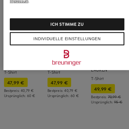
Impressum
.
ICH STIMME ZU
INDIVIDUELLE EINSTELLUNGEN
+Aktionsrabatt
+Aktionsrabatt
+Aktionsrabatt
GANT
GANT
POLO RALPH
LAUREN
T-Shirt
T-Shirt
T-Shirt
47,99 €
47,99 €
49,99 €
Bestpreis:
40,79 €
Bestpreis:
40,79 €
Ursprünglich:
60 €
Ursprünglich:
60 €
Bestpreis:
70,99 €
Ursprünglich:
95 €