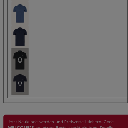
Jetzt Neukunde werden und Preisvorteil sichern. Code
WELCOME15
im letzten Bestellschritt einlösen.
Details