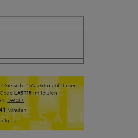
n Sie sich -15% extra auf diesen
. Code
LAST15
im letzten
sen.
Details
41
Minuten
keln