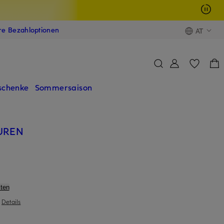
ere Bezahloptionen
AT
schenke
Sommersaison
UREN
ten
|
Details