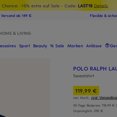
t Chance: -15% extra auf Sale
€-Willkommensgutschein mit Beyond sichern
- Code:
LAST15
Details
N
s Versand ab 149 €
Flexible & sich
HOME & LIVING
essoires
Sport
Beauty
% Sale
Marken
Anlässe
Ge
POLO RALPH LA
Sweatshirt
119,99 €
inkl. MwSt.,
zzgl. Versandkos
30-Tage-Bestpreis:
118,99 €
Ursprünglich:
235 €