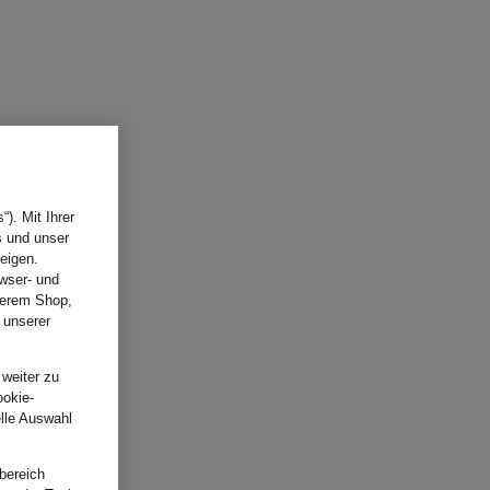
). Mit Ihrer
s und unser
eigen.
wser- und
nserem Shop,
 unserer
.
 weiter zu
ookie-
elle Auswahl
bereich