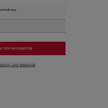
ormal aus
.
IN DEN WARENKORB
sform und Material