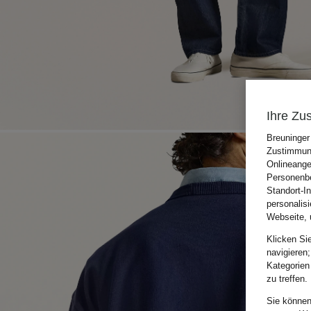
Ihre Zu
Breuninger
Zustimmung
Onlineange
Personenbe
Standort-I
personalis
Webseite, 
Klicken Si
navigieren;
Kategorien
zu treffen.
Sie können