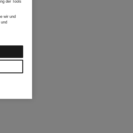
ung der Tools
e wir und
und