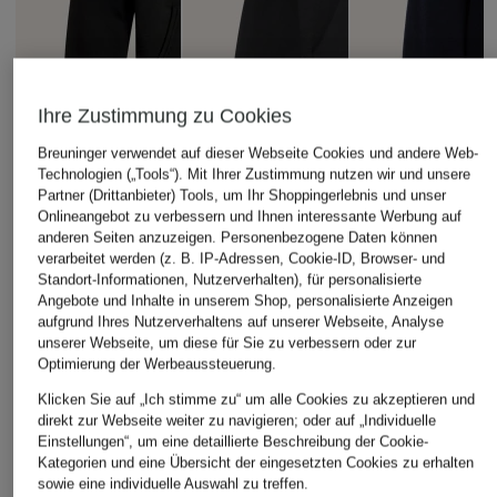
Ihre Zustimmung zu Cookies
Breuninger verwendet auf dieser Webseite Cookies und andere Web-
Technologien („Tools“). Mit Ihrer Zustimmung nutzen wir und unsere
Partner (Drittanbieter) Tools, um Ihr Shoppingerlebnis und unser
Onlineangebot zu verbessern und Ihnen interessante Werbung auf
anderen Seiten anzuzeigen. Personenbezogene Daten können
verarbeitet werden (z. B. IP-Adressen, Cookie-ID, Browser- und
Standort-Informationen, Nutzerverhalten), für personalisierte
Angebote und Inhalte in unserem Shop, personalisierte Anzeigen
+Aktionsrabatt
+Aktionsrabatt
+Aktionsrabatt
aufgrund Ihres Nutzerverhaltens auf unserer Webseite, Analyse
POLO RALPH
ESSENTIALS - FEAR
POLO RALPH
unserer Webseite, um diese für Sie zu verbessern oder zur
LAUREN
OF GOD
LAUREN
Optimierung der Werbeaussteuerung.
Hoodie
Oversized-Hoodie
Hoodie
Klicken Sie auf „Ich stimme zu“ um alle Cookies zu akzeptieren und
direkt zur Webseite weiter zu navigieren; oder auf „Individuelle
89,99 €
139,99 €
114,99 €
Einstellungen“, um eine detaillierte Beschreibung der Cookie-
Kategorien und eine Übersicht der eingesetzten Cookies zu erhalten
Bestpreis:
195 €
Bestpreis:
118,99 €
Bestpreis:
97,74 €
sowie eine individuelle Auswahl zu treffen.
Ursprünglich:
174,99 €
Ursprünglich:
184,99 €