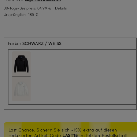
30-Tage-Bestpreis:
84,99 €
|
Details
Ursprünglich:
185 €
Farbe:
SCHWARZ / WEISS
Last Chance: Sichern Sie sich -15% extra auf diesen
reduzierten Artikel. Code
LAST15
im letzten Bestellschritt