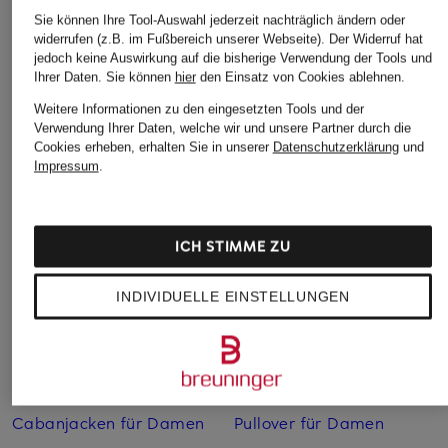
Sie können Ihre Tool-Auswahl jederzeit nachträglich ändern oder
widerrufen (z.B. im Fußbereich unserer Webseite). Der Widerruf hat
jedoch keine Auswirkung auf die bisherige Verwendung der Tools und
Ihrer Daten.
Sie können
hier
den Einsatz von Cookies ablehnen.
Weitere Informationen zu den eingesetzten Tools und der
Verwendung Ihrer Daten, welche wir und unsere Partner durch die
Cookies erheben, erhalten Sie in unserer
Datenschutzerklärung
und
Impressum
.
Weitere Kategorien
Abendkleider
Kleider
ICH STIMME ZU
Anzüge für Herren
Lange Ballkleider
INDIVIDUELLE EINSTELLUNGEN
Bikinis Damen
Lederjacken für Damen
Boots für Damen
Mäntel für Damen
Braune Stiefel für Damen
Parkas für Herren
Cabanjacken für Damen
Pullover für Damen