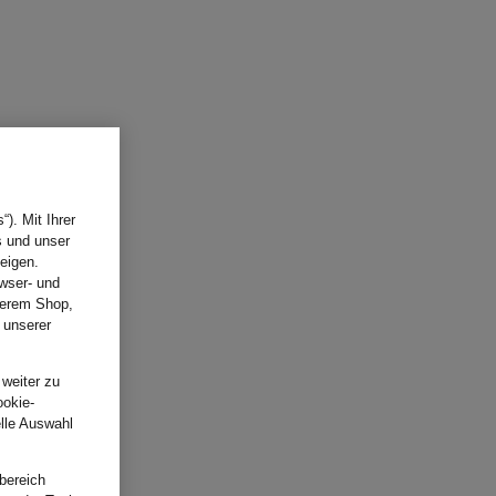
). Mit Ihrer
s und unser
eigen.
wser- und
nserem Shop,
 unserer
.
 weiter zu
ookie-
elle Auswahl
bereich