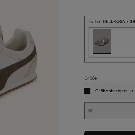
Farbe:
HELLROSA / B
Größe
Größenberater
: so
38