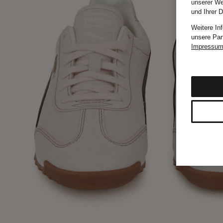
unserer We
und Ihrer 
Weitere In
unsere Par
Impressu