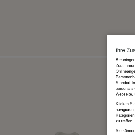
Ihre Zu
Breuninger
Zustimmung
Onlineange
Personenbe
Standort-I
personalis
Webseite, 
Klicken Si
navigieren;
Kategorien
zu treffen.
Sie können