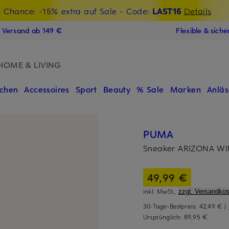
t Chance: -15% extra auf Sale
€-Willkommensgutschein mit Beyond sichern
- Code:
LAST15
Details
N
s Versand ab 149 €
Flexible & sich
HOME & LIVING
chen
Accessoires
Sport
Beauty
% Sale
Marken
Anläs
PUMA
Sneaker ARIZONA W
49,99 €
inkl. MwSt.,
zzgl. Versandkos
30-Tage-Bestpreis:
42,49 €
|
Ursprünglich:
89,95 €