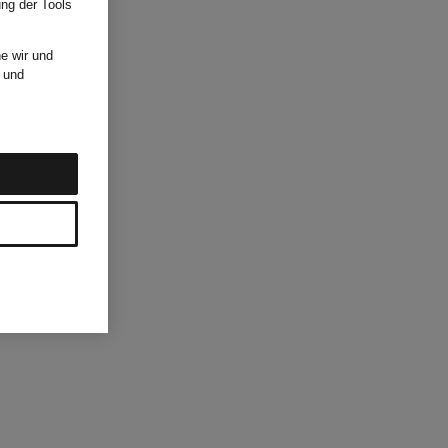
ung der Tools
e wir und
und