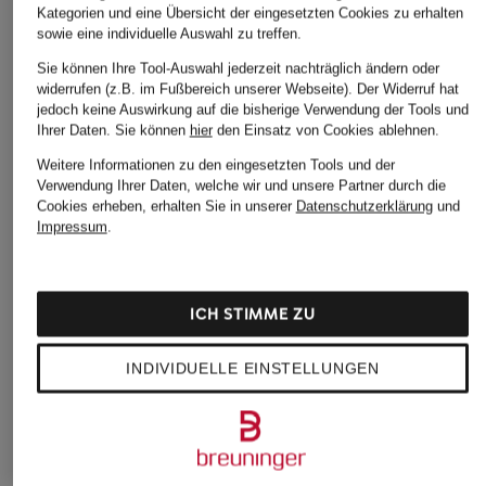
Kategorien und eine Übersicht der eingesetzten Cookies zu erhalten
134,99 €
99,95 €
sowie eine individuelle Auswahl zu treffen.
Bestpreis:
114,74 €
Bestpreis:
84,96 €
Sie können Ihre Tool-Auswahl jederzeit nachträglich ändern oder
Ursprünglich:
179,99 €
Ursprünglich:
160 €
widerrufen (z.B. im Fußbereich unserer Webseite). Der Widerruf hat
jedoch keine Auswirkung auf die bisherige Verwendung der Tools und
Ihrer Daten.
Sie können
hier
den Einsatz von Cookies ablehnen.
Weitere Informationen zu den eingesetzten Tools und der
Verwendung Ihrer Daten, welche wir und unsere Partner durch die
Cookies erheben, erhalten Sie in unserer
Datenschutzerklärung
und
Impressum
.
Weitere Kategorien
ICH STIMME ZU
Abendkleider
Kleider
INDIVIDUELLE EINSTELLUNGEN
Anzüge für Herren
Lange Ballkleider
Bikinis Damen
Lederjacken für Damen
Boots für Damen
Mäntel für Damen