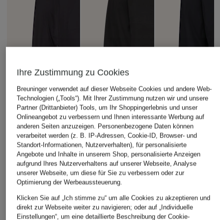
Ihre Zustimmung zu Cookies
Breuninger verwendet auf dieser Webseite Cookies und andere Web-
Technologien („Tools“). Mit Ihrer Zustimmung nutzen wir und unsere
Partner (Drittanbieter) Tools, um Ihr Shoppingerlebnis und unser
Onlineangebot zu verbessern und Ihnen interessante Werbung auf
anderen Seiten anzuzeigen. Personenbezogene Daten können
verarbeitet werden (z. B. IP-Adressen, Cookie-ID, Browser- und
Standort-Informationen, Nutzerverhalten), für personalisierte
Angebote und Inhalte in unserem Shop, personalisierte Anzeigen
aufgrund Ihres Nutzerverhaltens auf unserer Webseite, Analyse
VAUDE
unserer Webseite, um diese für Sie zu verbessern oder zur
+Aktionsrabatt
+Aktionsrabatt
Optimierung der Werbeaussteuerung.
Funktionsjacke
66°NORTH
VAUDE
ROSEMOOR II
Klicken Sie auf „Ich stimme zu“ um alle Cookies zu akzeptieren und
Windbreaker
Hardshell-Jacke M
direkt zur Webseite weiter zu navigieren; oder auf „Individuelle
200 €
KJALARNES
SILDA 2L JACKET
Einstellungen“, um eine detaillierte Beschreibung der Cookie-