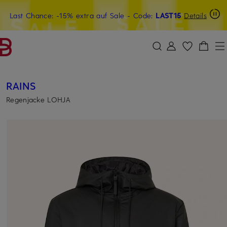
Last Chance: -15% extra auf Sale
20€-Willkommensgutschein mit Beyond sichern
- Code:
LAST15
Details
ZUM HAUPTINHALT ÜBERSPRINGEN
ZUM SUCHFELD ÜBERSPRINGE
RAINS
Regenjacke LOHJA