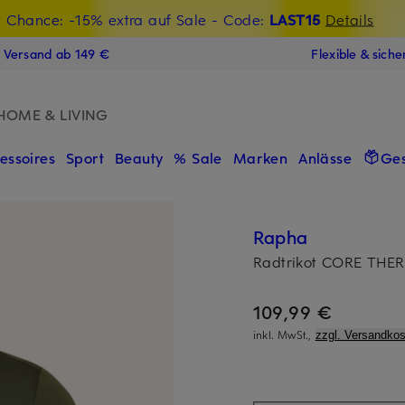
t Chance: -15% extra auf Sale
€-Willkommensgutschein mit Beyond sichern
- Code:
LAST15
Details
N
s Versand ab 149 €
Flexible & sich
HOME & LIVING
essoires
Sport
Beauty
% Sale
Marken
Anlässe
Ge
Rapha
Radtrikot CORE THE
109,99 €
inkl. MwSt.,
zzgl. Versandkos