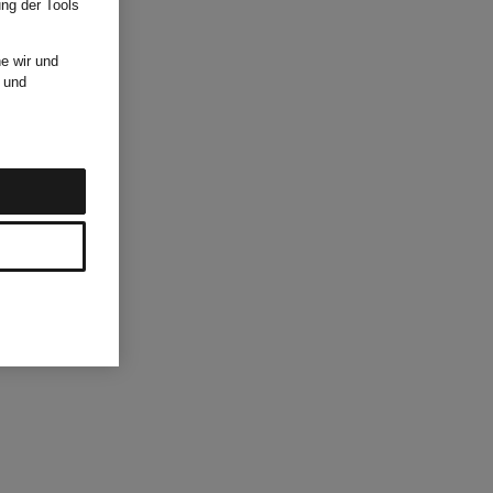
ung der Tools
e wir und
und