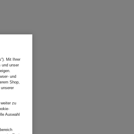
). Mit Ihrer
s und unser
eigen.
wser- und
nserem Shop,
 unserer
.
 weiter zu
ookie-
elle Auswahl
bereich