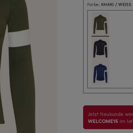
Farbe:
KHAKI / WEISS
Jetzt Neukunde wer
WELCOME15
im let