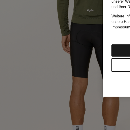
unserer We
und Ihrer 
Weitere In
unsere Par
Impressu