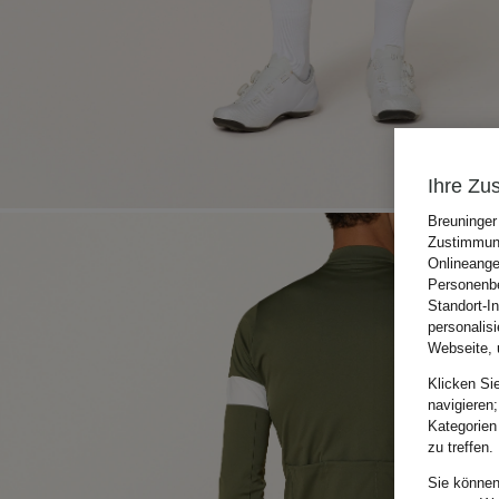
Ihre Zu
Breuninger
Zustimmung
Onlineange
Personenbe
Standort-I
personalis
Webseite, 
Klicken Si
navigieren;
Kategorien
zu treffen.
Sie können