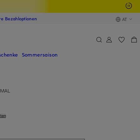
ere Bezahloptionen
AT
schenke
Sommersaison
RMAL
ten