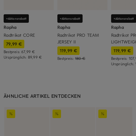
+Aktionsrabatt
+Aktionsrabatt
+Aktionsrabatt
Rapha
Rapha
Rapha
Radtrikot CORE
Radtrikot PRO TEAM
Radtrikot 
JERSEY II
LIGHTWEIG
79,99 €
119,99 €
119,99 €
Bestpreis:
67,99 €
Ursprünglich:
89,99 €
Bestpreis:
180 €
Bestpreis:
107
Ursprünglich:
ÄHNLICHE ARTIKEL ENTDECKEN