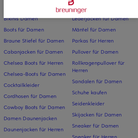
Anzüge für Herren
Lange Ballkleider
Bikinis Damen
Lederjacken für Damen
Boots für Damen
Mäntel für Damen
Braune Stiefel für Damen
Parkas für Herren
Cabanjacken für Damen
Pullover für Damen
Chelsea Boots für Herren
Rollkragenpullover für
Herren
Chelsea-Boots für Damen
Sandalen für Damen
Cocktailkleider
Schuhe kaufen
Cordhosen für Damen
Seidenkleider
Cowboy Boots für Damen
Skijacken für Damen
Damen Daunenjacken
Sneaker für Damen
Daunenjacken für Herren
Sneaker für Herren