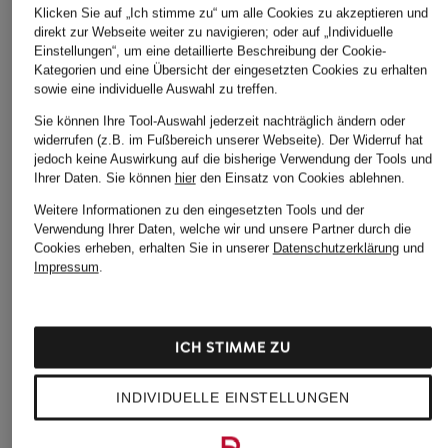
Klicken Sie auf „Ich stimme zu“ um alle Cookies zu akzeptieren und
direkt zur Webseite weiter zu navigieren; oder auf „Individuelle
+Aktionsrabatt
+Aktionsrabatt
+Aktionsrabatt
Einstellungen“, um eine detaillierte Beschreibung der Cookie-
roberto collina
J.LINDEBERG
HUGO
Kategorien und eine Übersicht der eingesetzten Cookies zu erhalten
sowie eine individuelle Auswahl zu treffen.
Strick-Poloshirt
Funktions-Poloshirt
Strick-Poloshirt SA
PETER
Sie können Ihre Tool-Auswahl jederzeit nachträglich ändern oder
129,99 €
69,99 €
widerrufen (z.B. im Fußbereich unserer Webseite). Der Widerruf hat
79,99 €
jedoch keine Auswirkung auf die bisherige Verwendung der Tools und
Bestpreis:
110,49 €
Bestpreis:
46,74 €
Ihrer Daten.
Sie können
hier
den Einsatz von Cookies ablehnen.
Ursprünglich:
199 €
Ursprünglich:
85 €
Bestpreis:
67,99 €
Ursprünglich:
119,95 €
Weitere Informationen zu den eingesetzten Tools und der
Verwendung Ihrer Daten, welche wir und unsere Partner durch die
Cookies erheben, erhalten Sie in unserer
Datenschutzerklärung
und
Impressum
.
ICH STIMME ZU
Weitere Kategorien
INDIVIDUELLE EINSTELLUNGEN
Abendkleider
Kleider