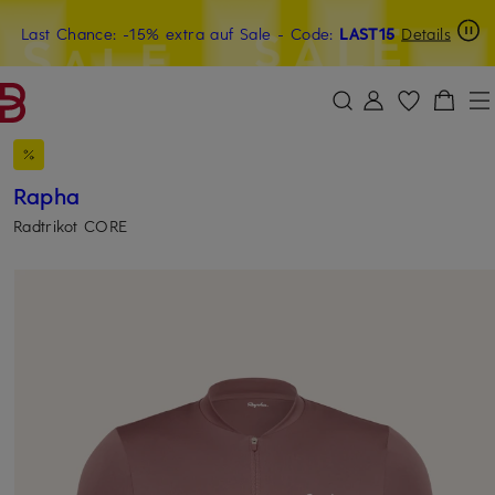
Last Chance: -15% extra auf Sale
20€-Willkommensgutschein mit Beyond sichern
- Code:
LAST15
Details
ZUM HAUPTINHALT ÜBERSPRINGEN
ZUM SUCHFELD ÜBERSPRINGE
Rapha
Radtrikot CORE