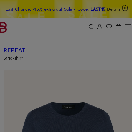
Last Chance: -15% extra auf Sale
20€-Willkommensgutschein mit Beyond sichern
- Code:
LAST15
Details
ZUM HAUPTINHALT ÜBERSPRINGEN
ZUM SUCHFELD ÜBERSPRINGE
REPEAT
Strickshirt