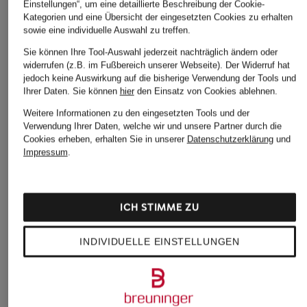
115 €
99,95 €
LABEL
Einstellungen“, um eine detaillierte Beschreibung der Cookie-
Kategorien und eine Übersicht der eingesetzten Cookies zu erhalten
Strickshirt
sowie eine individuelle Auswahl zu treffen.
49,99 €
Sie können Ihre Tool-Auswahl jederzeit nachträglich ändern oder
widerrufen (z.B. im Fußbereich unserer Webseite). Der Widerruf hat
jedoch keine Auswirkung auf die bisherige Verwendung der Tools und
Ihrer Daten.
Sie können
hier
den Einsatz von Cookies ablehnen.
Weitere Informationen zu den eingesetzten Tools und der
Verwendung Ihrer Daten, welche wir und unsere Partner durch die
Cookies erheben, erhalten Sie in unserer
Datenschutzerklärung
und
Impressum
.
Weitere Kategorien
ICH STIMME ZU
Abendkleider
Kleider
INDIVIDUELLE EINSTELLUNGEN
Anzüge für Herren
Lange Ballkleider
Bikinis Damen
Lederjacken für Damen