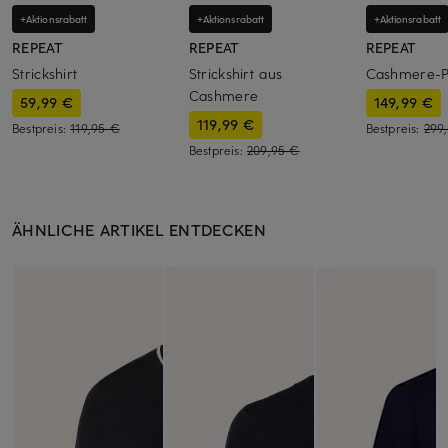
+Aktionsrabatt
+Aktionsrabatt
+Aktionsrabatt
REPEAT
REPEAT
REPEAT
Strickshirt
Strickshirt aus
Cashmere-P
Cashmere
59,99 €
149,99 €
119,99 €
Bestpreis:
119,95 €
Bestpreis:
299
Bestpreis:
209,95 €
ÄHNLICHE ARTIKEL ENTDECKEN