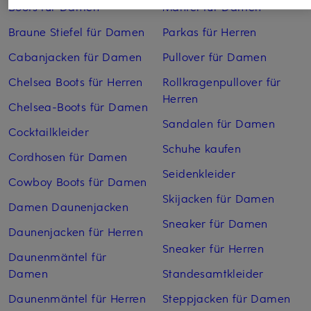
Boots für Damen
Mäntel für Damen
Braune Stiefel für Damen
Parkas für Herren
Cabanjacken für Damen
Pullover für Damen
Chelsea Boots für Herren
Rollkragenpullover für
Herren
Chelsea-Boots für Damen
Sandalen für Damen
Cocktailkleider
Schuhe kaufen
Cordhosen für Damen
Seidenkleider
Cowboy Boots für Damen
Skijacken für Damen
Damen Daunenjacken
Sneaker für Damen
Daunenjacken für Herren
Sneaker für Herren
Daunenmäntel für
Damen
Standesamtkleider
Daunenmäntel für Herren
Steppjacken für Damen