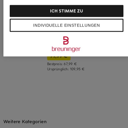
ICH STIMME ZU
someday
MAC
+Aktionsrabatt
INDIVIDUELLE EINSTELLUNGEN
Wide Leg Jeans
Jeans WIDE
MAC
CARIE FRENCH
99,95 €
Wide Leg Jeans
99,99 €
WIDE
79,99 €
Bestpreis:
67,99 €
Ursprünglich:
109,95 €
Weitere Kategorien