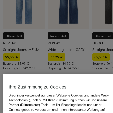
+Aktionsrabatt
+Aktionsrabatt
+Aktionsrabatt
REPLAY
REPLAY
HUGO
Straight Jeans MELJA
Wide Leg Jeans CARY
Straight Je
99,99 €
99,99 €
89,99 €
Bestpreis:
84,99 €
Bestpreis:
84,99 €
Bestpreis:
76,
Ursprünglich:
149,99 €
Ursprünglich:
149,99 €
Ursprünglich:
Ihre Zustimmung zu Cookies
ÄHNLICHE ARTIKEL ENTDECKEN
Breuninger verwendet auf dieser Webseite Cookies und andere Web-
Technologien („Tools“). Mit Ihrer Zustimmung nutzen wir und unsere
Partner (Drittanbieter) Tools, um Ihr Shoppingerlebnis und unser
Onlineangebot zu verbessern und Ihnen interessante Werbung auf