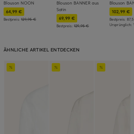
Blouson NOON
Blouson BANNER aus
Blouson BA
Satin
64,99 €
102,99 €
69,99 €
Bestpreis:
129,95 €
Bestpreis:
87,
Ursprünglich:
Bestpreis:
129,95 €
ÄHNLICHE ARTIKEL ENTDECKEN