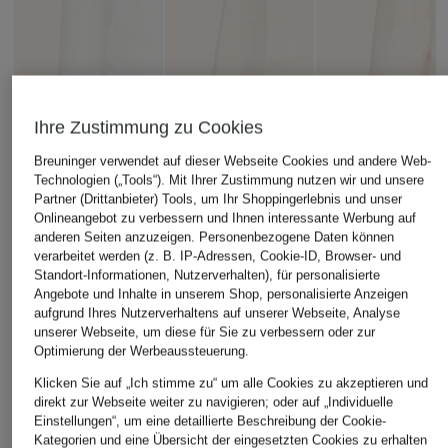
Ihre Zustimmung zu Cookies
Breuninger verwendet auf dieser Webseite Cookies und andere Web-
Technologien („Tools“). Mit Ihrer Zustimmung nutzen wir und unsere
Partner (Drittanbieter) Tools, um Ihr Shoppingerlebnis und unser
Onlineangebot zu verbessern und Ihnen interessante Werbung auf
anderen Seiten anzuzeigen. Personenbezogene Daten können
verarbeitet werden (z. B. IP-Adressen, Cookie-ID, Browser- und
Standort-Informationen, Nutzerverhalten), für personalisierte
Angebote und Inhalte in unserem Shop, personalisierte Anzeigen
aufgrund Ihres Nutzerverhaltens auf unserer Webseite, Analyse
unserer Webseite, um diese für Sie zu verbessern oder zur
+Aktionsrabatt
+Aktionsrabatt
+Aktionsrabatt
Optimierung der Werbeaussteuerung.
COPENHAGEN
RINO & PELLE
VAUDE
Klicken Sie auf „Ich stimme zu“ um alle Cookies zu akzeptieren und
STUDIOS
Jacke HACER
Regenjacke ESCAP
direkt zur Webseite weiter zu navigieren; oder auf „Individuelle
Blouson
LIGHT
Einstellungen“, um eine detaillierte Beschreibung der Cookie-
89,99 €
Kategorien und eine Übersicht der eingesetzten Cookies zu erhalten