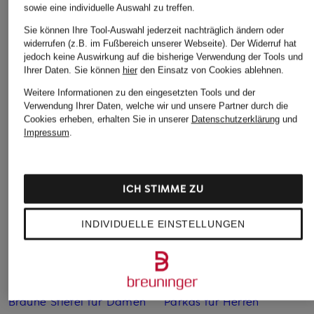
173,99 €
89,99 €
sowie eine individuelle Auswahl zu treffen.
Bestpreis:
76,49 €
Ursprünglich:
119,95 €
Bestpreis:
147,89 €
Bestpreis:
76,49 €
Sie können Ihre Tool-Auswahl jederzeit nachträglich ändern oder
Ursprünglich:
349 €
Ursprünglich:
120 €
widerrufen (z.B. im Fußbereich unserer Webseite). Der Widerruf hat
jedoch keine Auswirkung auf die bisherige Verwendung der Tools und
Ihrer Daten.
Sie können
hier
den Einsatz von Cookies ablehnen.
Weitere Informationen zu den eingesetzten Tools und der
Verwendung Ihrer Daten, welche wir und unsere Partner durch die
Cookies erheben, erhalten Sie in unserer
Datenschutzerklärung
und
Impressum
.
Weitere Kategorien
ICH STIMME ZU
Abendkleider
Kleider
Anzüge für Herren
Lange Ballkleider
INDIVIDUELLE EINSTELLUNGEN
Bikinis Damen
Lederjacken für Damen
Boots für Damen
Mäntel für Damen
Braune Stiefel für Damen
Parkas für Herren