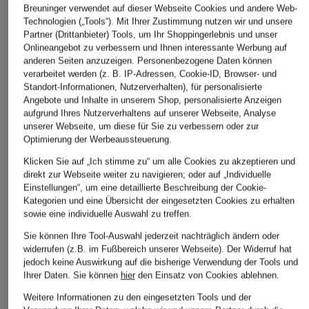
Breuninger verwendet auf dieser Webseite Cookies und andere Web-
Technologien („Tools“). Mit Ihrer Zustimmung nutzen wir und unsere
Marc O'Polo
Partner (Drittanbieter) Tools, um Ihr Shoppingerlebnis und unser
+Aktionsrabatt
+Aktionsrabatt
Onlineangebot zu verbessern und Ihnen interessante Werbung auf
Jacke
lilienfels
Y.A.S.
anderen Seiten anzuzeigen. Personenbezogene Daten können
299,95 €
verarbeitet werden (z. B. IP-Adressen, Cookie-ID, Browser- und
Lederjacke
Jeansblouson mit
Standort-Informationen, Nutzerverhalten), für personalisierte
Schmucksteinen
279,99 €
Angebote und Inhalte in unserem Shop, personalisierte Anzeigen
aufgrund Ihres Nutzerverhaltens auf unserer Webseite, Analyse
32,99 €
Bestpreis:
237,99 €
unserer Webseite, um diese für Sie zu verbessern oder zur
Ursprünglich:
349,99 €
Bestpreis:
28,04 €
Optimierung der Werbeaussteuerung.
Ursprünglich:
79,99 €
Klicken Sie auf „Ich stimme zu“ um alle Cookies zu akzeptieren und
direkt zur Webseite weiter zu navigieren; oder auf „Individuelle
Einstellungen“, um eine detaillierte Beschreibung der Cookie-
Kategorien und eine Übersicht der eingesetzten Cookies zu erhalten
sowie eine individuelle Auswahl zu treffen.
Sie können Ihre Tool-Auswahl jederzeit nachträglich ändern oder
widerrufen (z.B. im Fußbereich unserer Webseite). Der Widerruf hat
jedoch keine Auswirkung auf die bisherige Verwendung der Tools und
Weitere Kategorien
Ihrer Daten.
Sie können
hier
den Einsatz von Cookies ablehnen.
Weitere Informationen zu den eingesetzten Tools und der
Abendkleider
Kleider