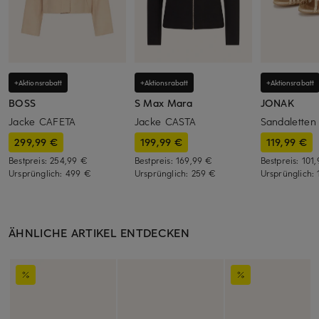
+Aktionsrabatt
+Aktionsrabatt
+Aktionsrabatt
BOSS
S Max Mara
JONAK
Jacke CAFETA
Jacke CASTA
Sandalette
299,99 €
199,99 €
119,99 €
Bestpreis:
254,99 €
Bestpreis:
169,99 €
Bestpreis:
101
Ursprünglich:
499 €
Ursprünglich:
259 €
Ursprünglich:
ÄHNLICHE ARTIKEL ENTDECKEN