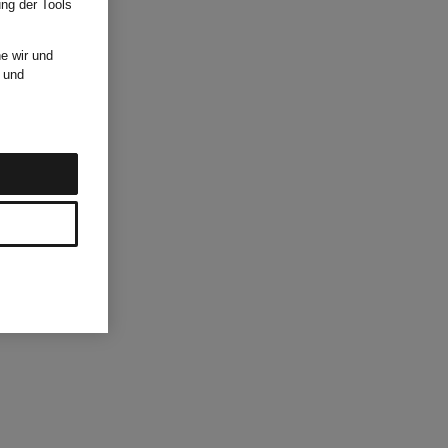
ung der Tools
e wir und
und