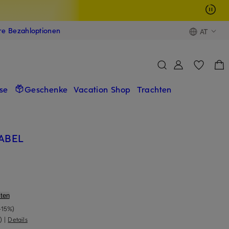
ere Bezahloptionen
AT
se
Geschenke
Vacation Shop
Trachten
LABEL
ten
-15%)
)
|
Details