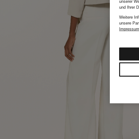
unserer We
und Ihrer 
Weitere In
unsere Par
Impressu