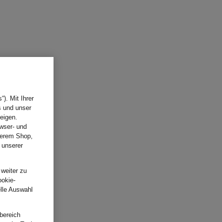
). Mit Ihrer
s und unser
eigen.
wser- und
nserem Shop,
 unserer
.
 weiter zu
ookie-
elle Auswahl
bereich