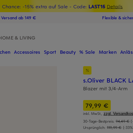
t Chance: -15% extra auf Sale
€-Willkommensgutschein mit Beyond sichern
- Code:
LAST15
Details
N
s Versand ab 149 €
Flexible & sich
HOME & LIVING
chen
Accessoires
Sport
Beauty
% Sale
Marken
Anläs
s.Oliver BLACK 
Blazer mit 3/4-Arm
79,99 €
inkl. MwSt.,
zzgl. Versandkos
30-Tage-Bestpreis:
94,49 €
(
Ursprünglich:
119,99 €
(-33%