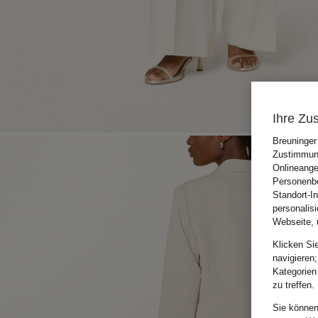
Ihre Zu
Breuninger
Zustimmung
Onlineange
Personenbe
Standort-I
personalis
Webseite, 
Klicken Si
navigieren;
Kategorien
zu treffen.
Sie können