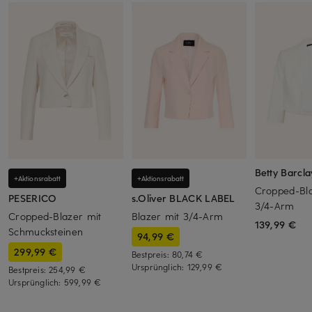
Betty Barcla
+Aktionsrabatt
+Aktionsrabatt
Cropped-Bla
PESERICO
s.Oliver BLACK LABEL
3/4-Arm
Cropped-Blazer mit
Blazer mit 3/4-Arm
139,99 €
Schmucksteinen
94,99 €
299,99 €
Bestpreis:
80,74 €
Ursprünglich:
129,99 €
Bestpreis:
254,99 €
Ursprünglich:
599,99 €