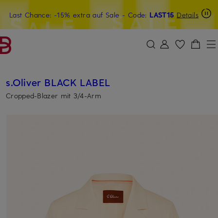
Last Chance: -15% extra auf Sale
20€-Willkommensgutschein mit Beyond sichern
- Code:
LAST15
Details
ZUM HAUPTINHALT ÜBERSPRINGEN
ZUM SUCHFELD ÜBERSPRINGE
s.Oliver BLACK LABEL
Cropped-Blazer mit 3/4-Arm