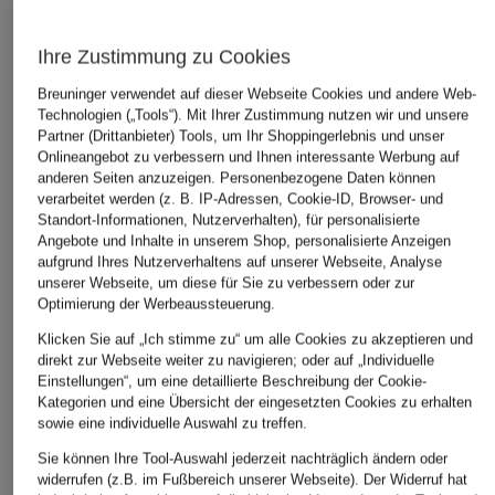
Ihre Zustimmung zu Cookies
Breuninger verwendet auf dieser Webseite Cookies und andere Web-
Technologien („Tools“). Mit Ihrer Zustimmung nutzen wir und unsere
Partner (Drittanbieter) Tools, um Ihr Shoppingerlebnis und unser
Onlineangebot zu verbessern und Ihnen interessante Werbung auf
anderen Seiten anzuzeigen. Personenbezogene Daten können
verarbeitet werden (z. B. IP-Adressen, Cookie-ID, Browser- und
BOSS
+Aktionsrabatt
+Aktionsrabatt
Standort-Informationen, Nutzerverhalten), für personalisierte
Blazer JIA mit 3/4-
Angebote und Inhalte in unserem Shop, personalisierte Anzeigen
s.Oliver BLACK
comma
Arm
aufgrund Ihres Nutzerverhaltens auf unserer Webseite, Analyse
LABEL
Blazer mit 3/4-Arm
unserer Webseite, um diese für Sie zu verbessern oder zur
379 €
Blazer mit 3/4-Arm
Optimierung der Werbeaussteuerung.
99,99 €
94,99 €
Klicken Sie auf „Ich stimme zu“ um alle Cookies zu akzeptieren und
Bestpreis:
89,99 €
direkt zur Webseite weiter zu navigieren; oder auf „Individuelle
Ursprünglich:
149,99 €
Bestpreis:
80,74 €
Einstellungen“, um eine detaillierte Beschreibung der Cookie-
Ursprünglich:
129,99 €
Kategorien und eine Übersicht der eingesetzten Cookies zu erhalten
sowie eine individuelle Auswahl zu treffen.
Sie können Ihre Tool-Auswahl jederzeit nachträglich ändern oder
widerrufen (z.B. im Fußbereich unserer Webseite). Der Widerruf hat