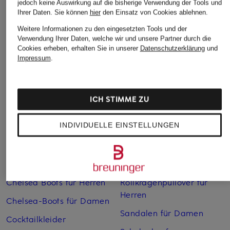
jedoch keine Auswirkung auf die bisherige Verwendung der Tools und
Ihrer Daten.
Sie können
hier
den Einsatz von Cookies ablehnen.
Weitere Informationen zu den eingesetzten Tools und der
Verwendung Ihrer Daten, welche wir und unsere Partner durch die
Weitere Kategorien
Cookies erheben, erhalten Sie in unserer
Datenschutzerklärung
und
Impressum
.
Abendkleider
Kleider
Anzüge für Herren
Lange Ballkleider
ICH STIMME ZU
Bikinis Damen
Lederjacken für Damen
INDIVIDUELLE EINSTELLUNGEN
Boots für Damen
Mäntel für Damen
Braune Stiefel für Damen
Parkas für Herren
Cabanjacken für Damen
Pullover für Damen
Chelsea Boots für Herren
Rollkragenpullover für
Herren
Chelsea-Boots für Damen
Sandalen für Damen
Cocktailkleider