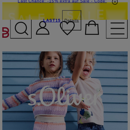
20€-Willkommensgutschein mit Beyond sichern
Last Chance: -15% extra auf Sale
- Code:
LAST15
Details
ZUM HAUPTINHALT ÜBE