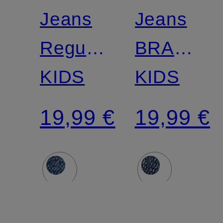
Jeans
Jeans
Regular
BRAD
Fit
KIDS
Slim Fit
KIDS
19,99 €
19,99 €