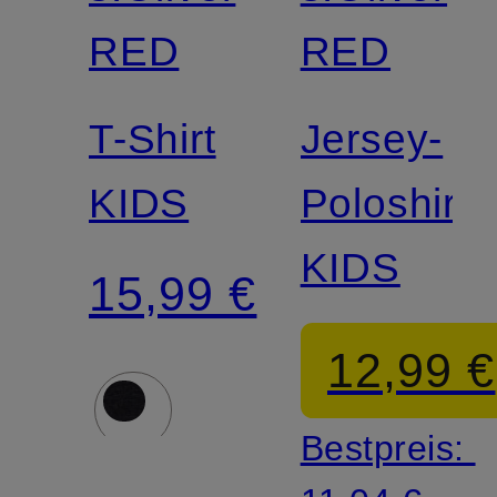
RED
RED
T-Shirt
Jersey-
KIDS
Poloshirt
KIDS
15,99 €
12,99 €
Bestpreis: