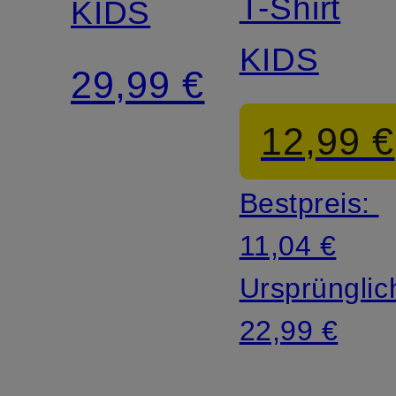
T-Shirt
KIDS
KIDS
29,99 €
12,99 €
Bestpreis:
11,04 €
Ursprünglic
22,99 €