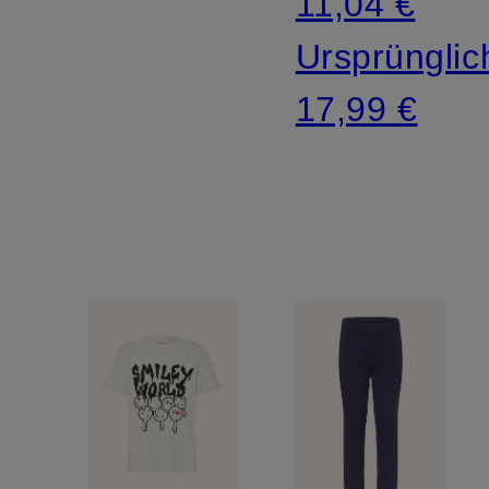
11,04 €
Ursprünglic
17,99 €