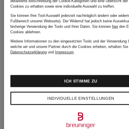
detaillierte Beschreibung der Cookie-Kategorien und eine Übersicht der
Cookies zu erhalten sowie eine individuelle Auswahl zu treffen.
9,99 €
9,99 €
Sie können Ihre Tool-Auswahl jederzeit nachträglich ändern oder widerr
Fußbereich unserer Webseite). Der Widerruf hat jedoch keine Auswirku
bisherige Verwendung der Tools und Ihrer Daten.
Sie können
hier
den E
Cookies ablehnen.
Bestpreis:
Bestpreis:
Weitere Informationen zu den eingesetzten Tools und der Verwendung I
8,49 €
8,49 €
welche wir und unsere Partner durch die Cookies erheben, erhalten Sie 
Datenschutzerklärung
und
Impressum
.
Ursprünglich:
Ursprünglic
15,99 €
13,99 €
ICH STIMME ZU
INDIVIDUELLE EINSTELLUNGEN