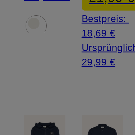
Bestpreis:
18,69 €
Ursprünglic
29,99 €