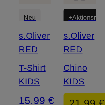
Neu
+Aktionsraba
s.Oliver
s.Oliver
RED
RED
T-Shirt
Chino
KIDS
KIDS
15,99 €
21,99 €