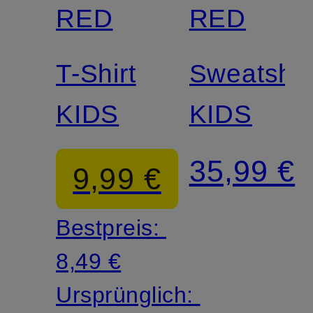
RED
RED
T-Shirt
Sweatshir
KIDS
KIDS
35,99 €
9,99 €
Bestpreis:
8,49 €
Ursprünglich: