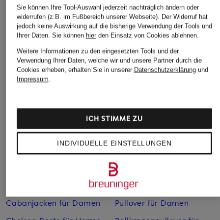
Sie können Ihre Tool-Auswahl jederzeit nachträglich ändern oder
widerrufen (z.B. im Fußbereich unserer Webseite). Der Widerruf hat
jedoch keine Auswirkung auf die bisherige Verwendung der Tools und
Ihrer Daten.
Sie können
hier
den Einsatz von Cookies ablehnen.
Weitere Informationen zu den eingesetzten Tools und der
Verwendung Ihrer Daten, welche wir und unsere Partner durch die
Cookies erheben, erhalten Sie in unserer
Datenschutzerklärung
und
Impressum
.
Weitere Kategorien
Abendkleider
Kleider
ICH STIMME ZU
Anzüge für Herren
Lange Ballkleider
INDIVIDUELLE EINSTELLUNGEN
Bikinis Damen
Lederjacken für Damen
Boots für Damen
Mäntel für Damen
Braune Stiefel für Damen
Parkas für Herren
Cabanjacken für Damen
Pullover für Damen
Chelsea Boots für Herren
Rollkragenpullover für