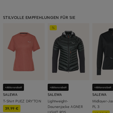
STILVOLLE EMPFEHLUNGEN FÜR SIE
+Aktionsrabatt
+Aktionsrabatt
+Aktionsrabatt
SALEWA
SALEWA
SALEWA
T-Shirt PUEZ DRY'TON
Lightweight-
Midlayer-J
Daunenjacke AGNER
PL 3
39,99 €
LIGHT RDS