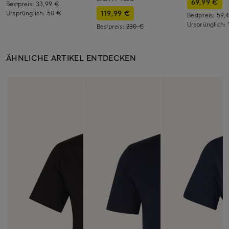
69,99 €
Bestpreis:
33,99 €
119,99 €
Ursprünglich:
50 €
Bestpreis:
59,
Ursprünglich:
Bestpreis:
230 €
ÄHNLICHE ARTIKEL ENTDECKEN