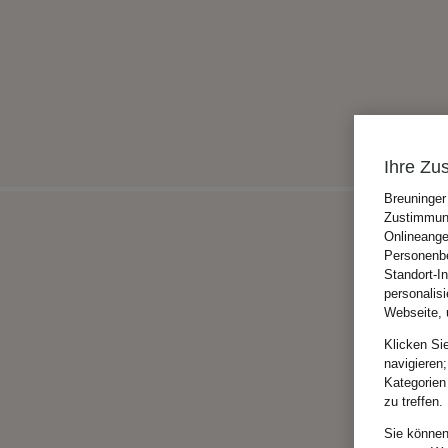
Ihre Zu
Breuninger
Zustimmung
Onlineange
Personenbe
Standort-I
personalis
Webseite, 
Klicken Si
navigieren;
Kategorien
zu treffen.
Sie können