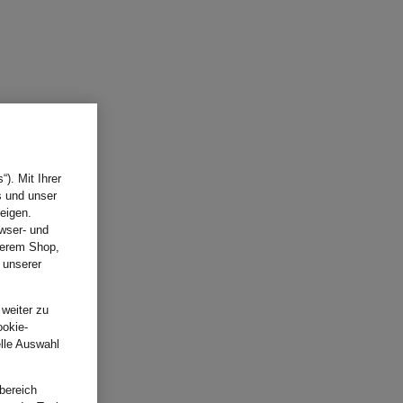
). Mit Ihrer
s und unser
eigen.
wser- und
nserem Shop,
 unserer
.
 weiter zu
ookie-
elle Auswahl
bereich