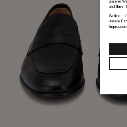
unserer We
und Ihrer 
Weitere In
unsere Par
Impressu