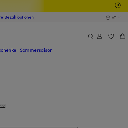
ere Bezahloptionen
AT
schenke
Sommersaison
and