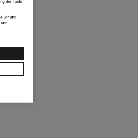
ung der Tools
e wir und
und