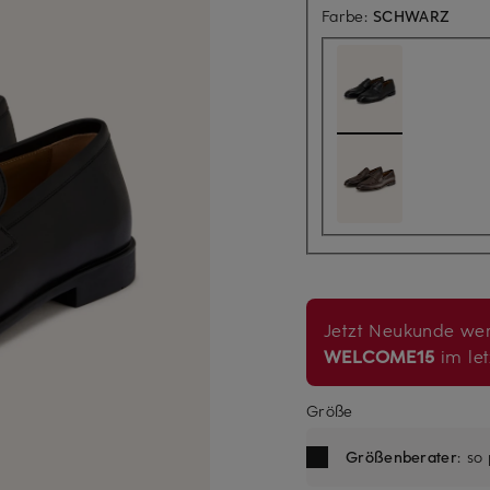
Farbe:
SCHWARZ
Jetzt Neukunde wer
WELCOME15
im let
Größe
Größenberater
: so