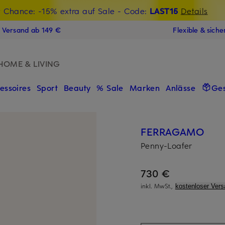
t Chance: -15% extra auf Sale
€-Willkommensgutschein mit Beyond sichern
- Code:
LAST15
Details
N
s Versand ab 149 €
Flexible & sich
HOME & LIVING
essoires
Sport
Beauty
% Sale
Marken
Anlässe
Ge
FERRAGAMO
Penny-Loafer
730 €
inkl. MwSt.,
kostenloser Vers