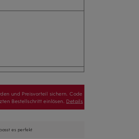
den und Preisvorteil sichern. Code
zten Bestellschritt einlösen.
Details
 passt es perfekt