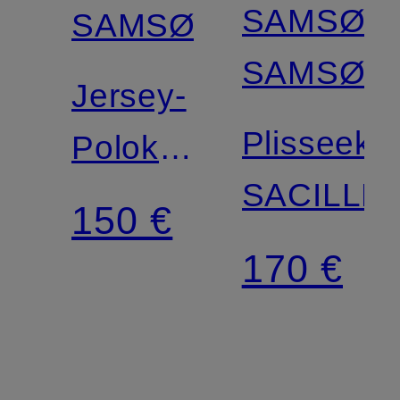
SAMSØE
SAMSØE
SAMSØE
Jersey-
Plisseekle
Polokleid
SACILLE
SADOVER
150 €
170 €