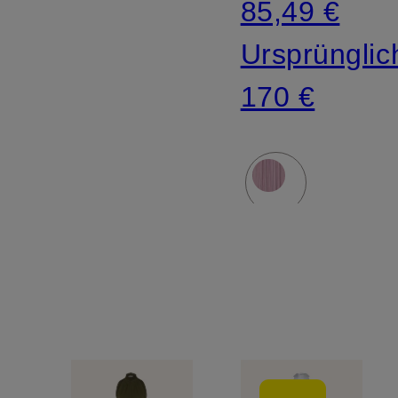
85,49 €
Ursprünglic
170 €