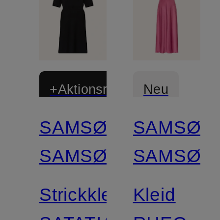
+Aktionsrabatt
Neu
SAMSØE
SAMSØE
Zertifiziert
SAMSØE
SAMSØE
Strickkleid
Kleid