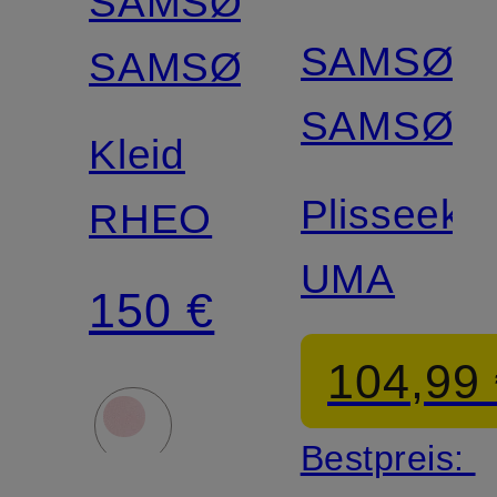
SAMSØE
SAMSØE
SAMSØE
Zertifiziert
SAMSØE
Kleid
Plisseekle
RHEO
UMA
150 €
104,99
Bestpreis: