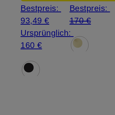
Bestpreis:
Bestpreis:
93,49 €
170 €
Ursprünglich:
160 €