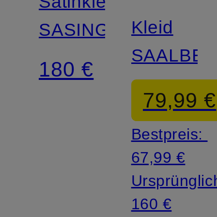
Satinkleid
Kleid
SASINGA
SAALBE
180 €
79,99 €
Bestpreis:
67,99 €
Ursprünglic
160 €