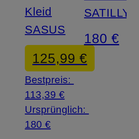
Kleid
SATILLY
SASUS
180 €
125,99 €
Bestpreis:
113,39 €
Ursprünglich:
180 €