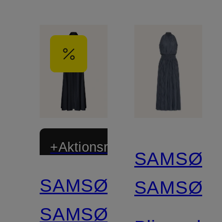
+Aktionsrabatt
SAMSØE
SAMSØE
SAMSØE
SAMSØE