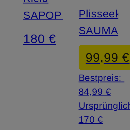
Plisseekle
SAPOPPY
SAUMA
180 €
99,99 €
Bestpreis:
84,99 €
Ursprünglic
170 €