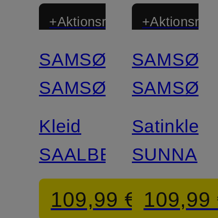
+Aktionsrabatt
+Aktionsraba
SAMSØE
SAMSØE
Zertifiziert
SAMSØE
SAMSØE
Kleid
Satinkleid
SAALBERO
SUNNA
109,99 €
109,99