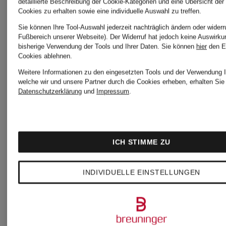
Kleid
detaillierte Beschreibung der Cookie-Kategorien und eine Übersicht der
Cookies zu erhalten sowie eine individuelle Auswahl zu treffen.
Kleid
SAUMI
Sie können Ihre Tool-Auswahl jederzeit nachträglich ändern oder widerr
Fußbereich unserer Webseite). Der Widerruf hat jedoch keine Auswirku
bisherige Verwendung der Tools und Ihrer Daten.
Sie können
hier
den E
SASUSY
Cookies ablehnen.
180 €
Weitere Informationen zu den eingesetzten Tools und der Verwendung I
welche wir und unsere Partner durch die Cookies erheben, erhalten Sie 
Datenschutzerklärung
und
Impressum
.
109,99 €
Bestpreis:
ICH STIMME ZU
153 €
INDIVIDUELLE EINSTELLUNGEN
Ursprünglich:
180 €