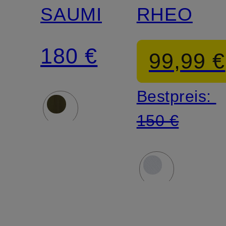
SAUMI
RHEO
180 €
99,99 €
Bestpreis:
150 €