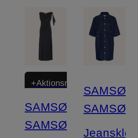
+Aktionsrabatt
SAMSØE
SAMSØE
SAMSØE
SAMSØE
Jeansklei