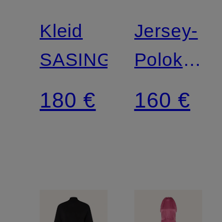
Kleid
Jersey-
SASINGY
Polokleid
SASUN
180 €
160 €