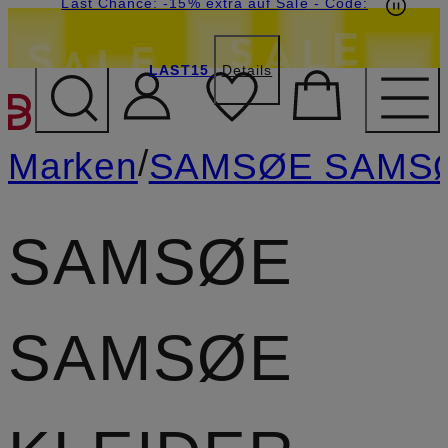
20€-Willkommensgutschein mit Beyond sichern
Last Chance: -15% extra auf Sale
- Code:
LAST15
Details
ZUM HAUPTINHALT ÜBE
/
Marken
SAMSØE SAMS
SAMSØE
SAMSØE