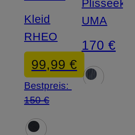
Plisseekle
Kleid
UMA
RHEO
170 €
99,99 €
Bestpreis:
150 €