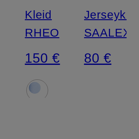
Kleid
Jerseykle
RHEO
SAALEXA
150 €
80 €