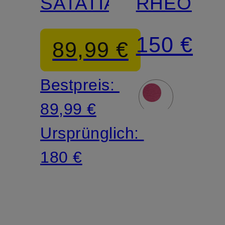
SATATIANA
RHEO
150 €
89,99 €
Bestpreis:
89,99 €
Ursprünglich:
180 €