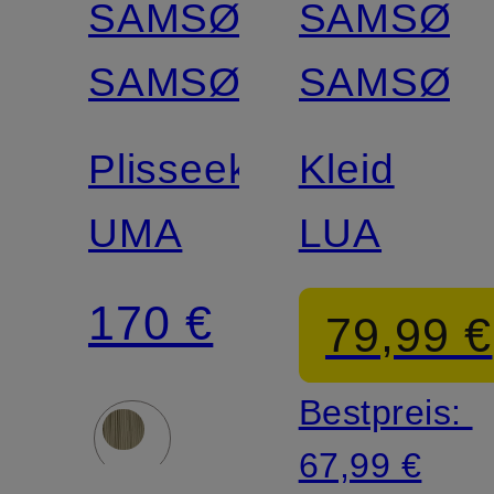
SAMSØE
SAMSØE
SAMSØE
SAMSØE
Plisseekleid
Kleid
UMA
LUA
170 €
79,99 €
Bestpreis:
67,99 €