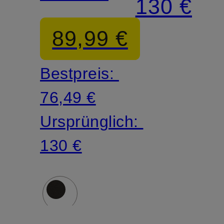
130 €
89,99 €
Bestpreis:
76,49 €
Ursprünglich:
130 €