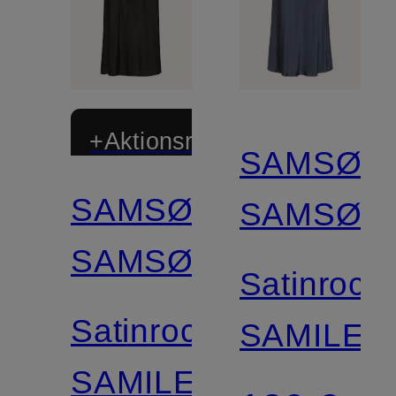
+Aktionsrabatt
SAMSØE
SAMSØE
SAMSØE
SAMSØE
Satinrock
Satinrock
SAMILEY
SAMILEY