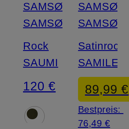
SAMSØE
SAMSØE
SAMSØE
SAMSØE
Rock
Satinrock
SAUMI
SAMILEY
120 €
89,99 €
Bestpreis:
76,49 €