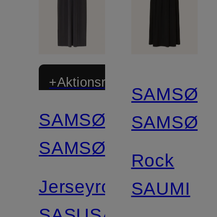
+Aktionsrabatt
SAMSØE
SAMSØE
SAMSØE
Zertifiziert
SAMSØE
Rock
Jerseyrock
SAUMI
SASUSANNA