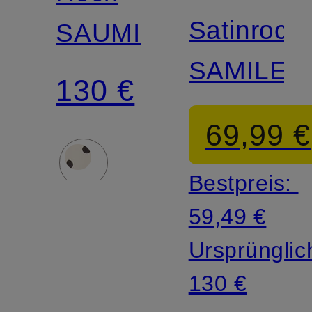
Satinrock
SAUMI
SAMILEY
130 €
69,99 €
Bestpreis:
59,49 €
Ursprünglic
130 €