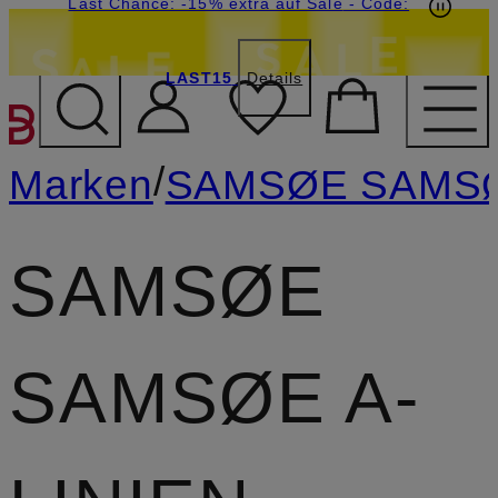
20€-Willkommensgutschein mit Beyond sichern
Last Chance: -15% extra auf Sale
- Code:
LAST15
Details
ZUM HAUPTINHALT ÜBE
/
Marken
SAMSØE SAMS
SAMSØE
SAMSØE A-