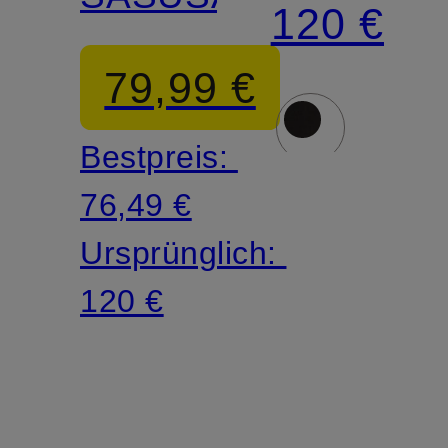
120 €
79,99 €
Bestpreis:
76,49 €
Ursprünglich:
120 €