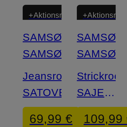
+Aktionsrabatt
+Aktionsraba
SAMSØE
SAMSØE
Zertifiziert
SAMSØE
SAMSØE
Jeansrock
Strickrock
SATOVES
SAJEAN
mit
69,99 €
109,99
Alpaka