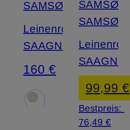
SAMSØE
SAMSØE
SAMSØE
Leinenrock
Leinenroc
SAAGNETA
SAAGNE
160 €
99,99 €
Bestpreis:
76,49 €