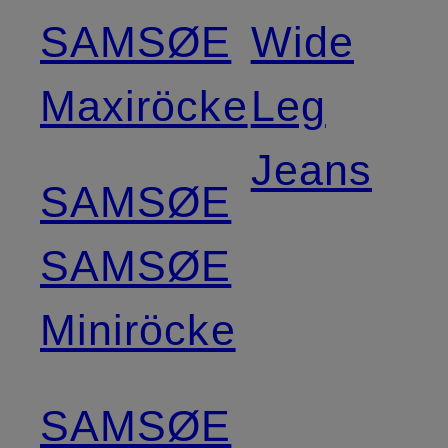
SAMSØE
Wide
Maxiröcke
Leg
Jeans
SAMSØE
SAMSØE
Miniröcke
SAMSØE