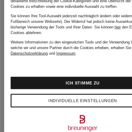
detaillierte Beschreibung der Cookie-Kategorien und eine Übersicht der
Cookies zu erhalten sowie eine individuelle Auswahl zu treffen.
Sie können Ihre Tool-Auswahl jederzeit nachträglich ändern oder widerr
Fußbereich unserer Webseite). Der Widerruf hat jedoch keine Auswirku
bisherige Verwendung der Tools und Ihrer Daten.
Sie können
hier
den E
Cookies ablehnen.
Weitere Informationen zu den eingesetzten Tools und der Verwendung I
welche wir und unsere Partner durch die Cookies erheben, erhalten Sie 
Datenschutzerklärung
und
Impressum
.
ICH STIMME ZU
SAMSØE
SAMSØE
SA
INDIVIDUELLE EINSTELLUNGEN
SAMSØE
SAMSØE
Kleid
Kleid
Roc