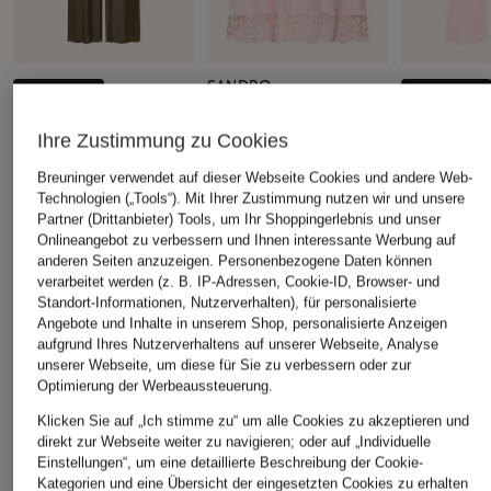
SANDRO
+Aktionsrabatt
+Aktionsrabatt
Satintop mit Spitze
American Vintage
MRS & HUG
Ihre Zustimmung zu Cookies
115,50 €
Marlenehose aus Satin
Marlenehos
Bestpreis:
165 €
Breuninger verwendet auf dieser Webseite Cookies und andere Web-
89,99 €
39,99 €
Technologien („Tools“). Mit Ihrer Zustimmung nutzen wir und unsere
Bestpreis:
80,99 €
Bestpreis:
101
Partner (Drittanbieter) Tools, um Ihr Shoppingerlebnis und unser
Ursprünglich:
119,99 €
Ursprünglich:
Onlineangebot zu verbessern und Ihnen interessante Werbung auf
anderen Seiten anzuzeigen. Personenbezogene Daten können
verarbeitet werden (z. B. IP-Adressen, Cookie-ID, Browser- und
ÄHNLICHE ARTIKEL ENTDECKEN
Standort-Informationen, Nutzerverhalten), für personalisierte
Angebote und Inhalte in unserem Shop, personalisierte Anzeigen
aufgrund Ihres Nutzerverhaltens auf unserer Webseite, Analyse
unserer Webseite, um diese für Sie zu verbessern oder zur
Optimierung der Werbeaussteuerung.
Klicken Sie auf „Ich stimme zu“ um alle Cookies zu akzeptieren und
direkt zur Webseite weiter zu navigieren; oder auf „Individuelle
Einstellungen“, um eine detaillierte Beschreibung der Cookie-
Kategorien und eine Übersicht der eingesetzten Cookies zu erhalten