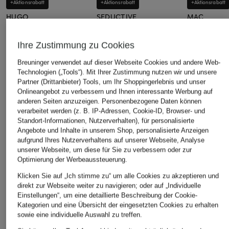
+Aktionsrabatt
+Aktionsrabatt
+Aktionsrabatt
HUGO
SEDUCTIVE
MAC
Marlenehose
7/8-Hose CAPRI
Marlenehos
HASEMONI
aus Satin
Ihre Zustimmung zu Cookies
139,99 €
139,99 €
59,99 €
Bestpreis:
118,99 €
Breuninger verwendet auf dieser Webseite Cookies und andere Web-
Ursprünglich:
169,95 €
Bestpreis:
125,99 €
Bestpreis:
59,
Technologien („Tools“). Mit Ihrer Zustimmung nutzen wir und unsere
Ursprünglich:
229 €
Ursprünglich:
Partner (Drittanbieter) Tools, um Ihr Shoppingerlebnis und unser
Onlineangebot zu verbessern und Ihnen interessante Werbung auf
anderen Seiten anzuzeigen. Personenbezogene Daten können
ÄHNLICHE ARTIKEL ENTDECKEN
verarbeitet werden (z. B. IP-Adressen, Cookie-ID, Browser- und
Standort-Informationen, Nutzerverhalten), für personalisierte
Angebote und Inhalte in unserem Shop, personalisierte Anzeigen
aufgrund Ihres Nutzerverhaltens auf unserer Webseite, Analyse
unserer Webseite, um diese für Sie zu verbessern oder zur
Optimierung der Werbeaussteuerung.
Klicken Sie auf „Ich stimme zu“ um alle Cookies zu akzeptieren und
direkt zur Webseite weiter zu navigieren; oder auf „Individuelle
Einstellungen“, um eine detaillierte Beschreibung der Cookie-
Kategorien und eine Übersicht der eingesetzten Cookies zu erhalten
sowie eine individuelle Auswahl zu treffen.