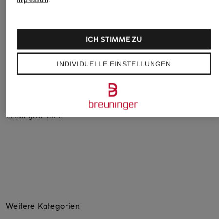
Impressum
.
ARC'TERYX
SALEWA
+Aktionsrabatt
ICH STIMME ZU
Midlayer-Jacke
Midlayer-Jacke PU
MAMMUT
KYANITE
CAMMINO
INDIVIDUELLE EINSTELLUNGEN
Funktionsjacke
LIGHTWEIGHT
90 €
MADRIS LIGHT
150 €
Bestpreis:
76,50 €
119,99 €
Bestpreis:
101,99 €
Ursprünglich:
150 €
Weitere Kategorien