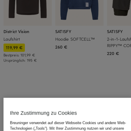
District Vision
SATISFY
SATISFY
Laufshirt
Hoodie SOFTCELL™
2-in-1-Laufs
RIPPY™ CO
260 €
119,99 €
220 €
Bestpreis:
101,99 €
Ursprünglich:
195 €
ÄHNLICHE ARTIKEL ENTDECKEN
Ihre Zustimmung zu Cookies
Breuninger verwendet auf dieser Webseite Cookies und andere Web-
Technologien („Tools“). Mit Ihrer Zustimmung nutzen wir und unsere