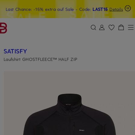
Last Chance: -15% extra auf Sale
20€-Willkommensgutschein mit Beyond sichern
- Code:
LAST15
Details
ZUM HAUPTINHALT ÜBERSPRINGEN
ZUM SUCHFELD ÜBERSPRINGE
SATISFY
Laufshirt GHOSTFLEECE™ HALF ZIP